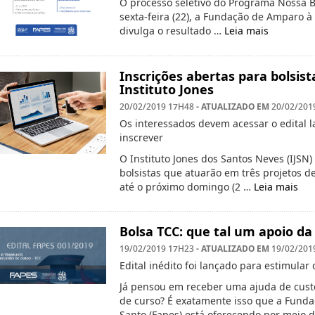
O processo seletivo do Programa Nossa B
sexta-feira (22), a Fundação de Amparo à 
divulga o resultado …
Leia mais
Inscrições abertas para bolsis
Instituto Jones
- ATUALIZADO EM
20/02/2019 17H48
20/02/201
Os interessados devem acessar o edital la
inscrever
O Instituto Jones dos Santos Neves (IJSN)
bolsistas que atuarão em três projetos d
até o próximo domingo (2 …
Leia mais
Bolsa TCC: que tal um apoio da
- ATUALIZADO EM
19/02/2019 17H23
19/02/201
Edital inédito foi lançado para estimula
Já pensou em receber uma ajuda de custo
de curso? É exatamente isso que a Funda
Santo (Fapes) está oferecendo por meio d