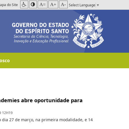
A=
A+
A-
apa do Site
Select Language
▼
Secretaria da Ciência, Tecnologia,
Inovação e Educação Profissional
osco
ademies abre oportunidade para
9 12H19
o dia 27 de março, na primeira modalidade, e 14