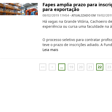
Fapes amplia prazo para inscr
para exportação
- ATUALIZADO EM
08/02/2019 17H54
19/02/201
Há vagas na Grande Vitória, Cachoeiro d
experiência ou cursa uma faculdade na á
O processo seletivo para contratar profis
teve o prazo de inscrições adiado. A Fu
Leia mais
<<
<
...
19
20
21
22
23