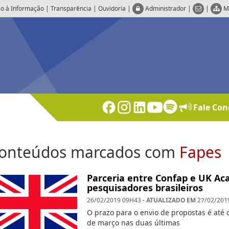
o à Informação
|
Transparência
|
Ouvidoria
|
Administrador
|
|
M
Fale Con
onteúdos marcados com
Fapes
Parceria entre Confap e UK Ac
pesquisadores brasileiros
- ATUALIZADO EM
26/02/2019 09H43
27/02/201
O prazo para o envio de propostas é até 
de março nas duas últimas