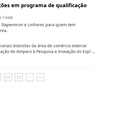
ições em programa de qualificação
9 17H08
e Itapemirim e Linhares para quem tem
rea.
sionais bolsistas da área de comércio exterior
ndação de Amparo à Pesquisa e Inovação do Espí …
24
25
>
>>