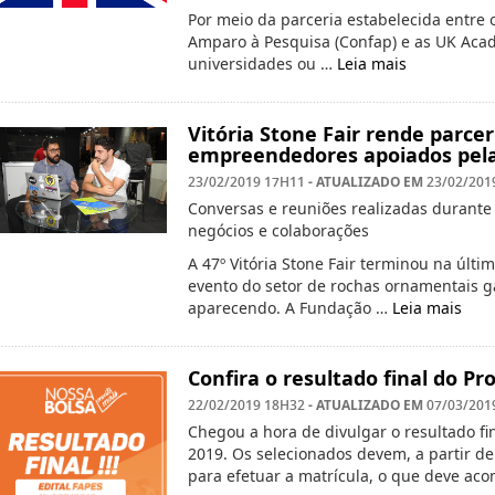
Por meio da parceria estabelecida entre
Amparo à Pesquisa (Confap) e as UK Aca
universidades ou …
Leia mais
Vitória Stone Fair rende parce
empreendedores apoiados pel
- ATUALIZADO EM
23/02/2019 17H11
23/02/201
Conversas e reuniões realizadas durante 
negócios e colaborações
A 47º Vitória Stone Fair terminou na últi
evento do setor de rochas ornamentais g
aparecendo. A Fundação …
Leia mais
Confira o resultado final do P
- ATUALIZADO EM
22/02/2019 18H32
07/03/201
Chegou a hora de divulgar o resultado fi
2019. Os selecionados devem, a partir de 
para efetuar a matrícula, o que deve acon