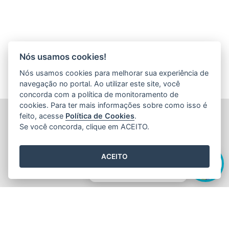
Nós usamos cookies!
Nós usamos cookies para melhorar sua experiência de
navegação no portal. Ao utilizar este site, você
concorda com a política de monitoramento de
cookies. Para ter mais informações sobre como isso é
FUNDAÇÃO DE AMPARO À PESQUISA E INOVAÇÃO DO
feito, acesse
Política de Cookies
.
ESPÍRITO SANTO (FAPES)
Se você concorda, clique em ACEITO.
Av. Fernando Ferrari nº 1080 - Mata da Praia
CEP: 29066-380 - Vitória / ES
Olá! Sou a
Edite
,
Tel.: 27 3636 1850
ACEITO
E-mail:
faleconosco@fapes.es.gov.br
como posso te ajudar hoje?
2015
- 2026
/ Desenvolvido pelo
PRODEST
utilizando o software
livre
Orchard