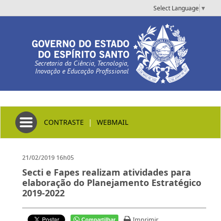
Select Language
▼
Secretaria da Ciência, Tecnologia,
Inovação e Educação Profissional
Toggle navigation
CONTRASTE
|
WEBMAIL
21/02/2019 16h05
Secti e Fapes realizam atividades para
elaboração do Planejamento Estratégico
2019-2022
Imprimir
Compartilhar