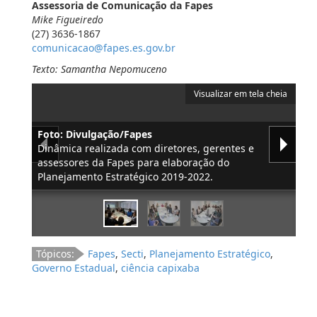
Assessoria de Comunicação da Fapes
Mike Figueiredo
(27) 3636-1867
comunicacao@fapes.es.gov.br
Texto: Samantha Nepomuceno
Visualizar em tela cheia
Foto: Divulgação/Fapes
Dinâmica realizada com diretores, gerentes e
assessores da Fapes para elaboração do
Planejamento Estratégico 2019-2022.
Tópicos:
Fapes
,
Secti
,
Planejamento Estratégico
,
Governo Estadual
,
ciência capixaba