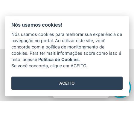
Nós usamos cookies!
Nós usamos cookies para melhorar sua experiência de
navegação no portal. Ao utilizar este site, você
concorda com a política de monitoramento de
cookies. Para ter mais informações sobre como isso é
FUNDAÇÃO DE AMPARO À PESQUISA E INOVAÇÃO DO
feito, acesse
Política de Cookies
.
ESPÍRITO SANTO (FAPES)
Se você concorda, clique em ACEITO.
Av. Fernando Ferrari nº 1080 - Mata da Praia
CEP: 29066-380 - Vitória / ES
Olá! Sou a
Edite
,
Tel.: 27 3636 1850
ACEITO
E-mail:
faleconosco@fapes.es.gov.br
como posso te ajudar hoje?
2015
- 2026
/ Desenvolvido pelo
PRODEST
utilizando o software
livre
Orchard