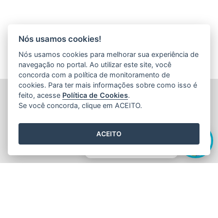
Nós usamos cookies!
Nós usamos cookies para melhorar sua experiência de
navegação no portal. Ao utilizar este site, você
concorda com a política de monitoramento de
cookies. Para ter mais informações sobre como isso é
FUNDAÇÃO DE AMPARO À PESQUISA E INOVAÇÃO DO
feito, acesse
Política de Cookies
.
ESPÍRITO SANTO (FAPES)
Se você concorda, clique em ACEITO.
Av. Fernando Ferrari nº 1080 - Mata da Praia
CEP: 29066-380 - Vitória / ES
Olá! Sou a
Edite
,
Tel.: 27 3636 1850
ACEITO
E-mail:
faleconosco@fapes.es.gov.br
como posso te ajudar hoje?
2015
- 2026
/ Desenvolvido pelo
PRODEST
utilizando o software
livre
Orchard