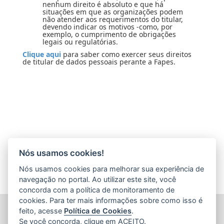
nenhum direito é absoluto e que há
situações em que as organizações podem
não atender aos requerimentos do titular,
devendo indicar os motivos -como, por
exemplo, o cumprimento de obrigações
legais ou regulatórias.
Clique aqui
para saber como exercer seus direitos
de titular de dados pessoais perante a Fapes.
Nós usamos cookies!
Nós usamos cookies para melhorar sua experiência de
navegação no portal. Ao utilizar este site, você
concorda com a política de monitoramento de
cookies. Para ter mais informações sobre como isso é
FUNDAÇÃO DE AMPARO À PESQUISA E INOVAÇÃO DO
feito, acesse
Política de Cookies
.
ESPÍRITO SANTO (FAPES)
Se você concorda, clique em ACEITO.