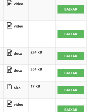
video
BAIXAR
video
BAIXAR
234 kB
docx
BAIXAR
354 kB
docx
BAIXAR
17 kB
xlsx
BAIXAR
video
BAIXAR