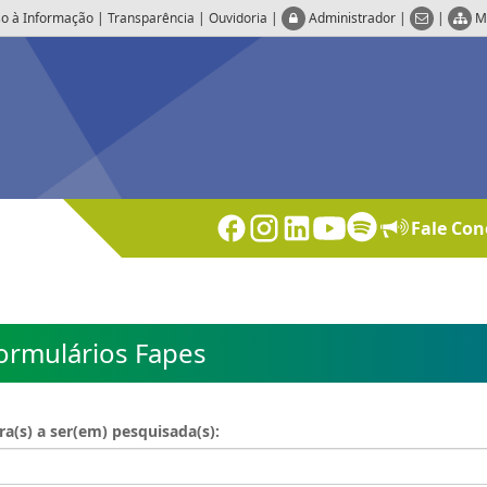
o à Informação
|
Transparência
|
Ouvidoria
|
Administrador
|
|
M
Fale Con
ormulários Fapes
ra(s) a ser(em) pesquisada(s):