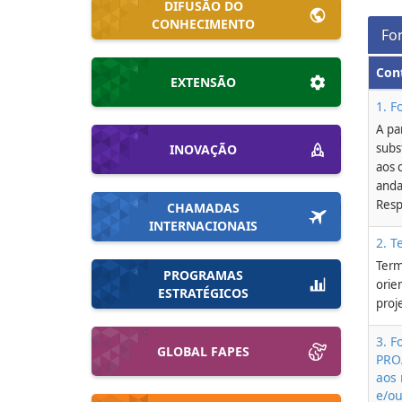
DIFUSÃO DO
CONHECIMENTO
Fo
Con
EXTENSÃO
1. F
A pa
subs
INOVAÇÃO
aos 
anda
Resp
CHAMADAS
INTERNACIONAIS
2. T
Term
PROGRAMAS
orie
ESTRATÉGICOS
proj
3. F
GLOBAL FAPES
PRO
aos 
e/o