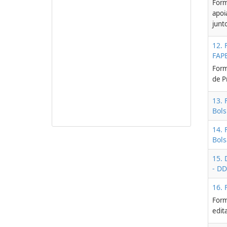
Form
apoi
junt
12. 
FAP
Form
de P
13. 
Bols
14. 
Bols
15.
- D
16. 
Form
edita