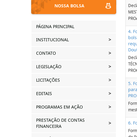
NOSSA BOLSA
Decl
MES
PROA
PÁGINA PRINCIPAL
4. 
bols
INSTITUCIONAL
requ
Dou
CONTATO
Decl
TÉCN
LEGISLAÇÃO
PROC
LICITAÇÕES
5. F
para
EDITAIS
PRO
Form
PROGRAMAS EM AÇÃO
mest
PRESTAÇÃO DE CONTAS
6. F
FINANCEIRA
Form