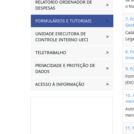
de R
RELATÓRIO ORDENADOR DE
o No
DESPESAS
7. F
FORMULÁRIOS E TUTORIAIS
Gest
Cada
UNIDADE EXECUTORA DE
Lega
CONTROLE INTERNO UECI
8. F
TELETRABALHO
Ino
PRIVACIDADE E PROTEÇÃO DE
9. F
DADOS
Form
(EXC
ACESSO À INFORMAÇÃO
10. 
men
Auto
meno
11. 