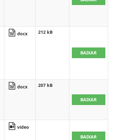
212 kB
docx
BAIXAR
207 kB
docx
BAIXAR
video
BAIXAR