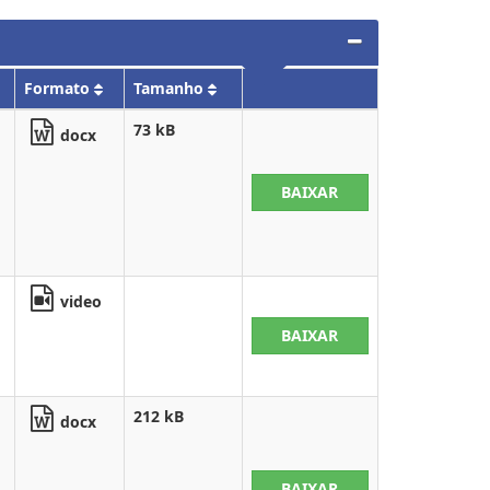
Formato
Tamanho
73 kB
docx
BAIXAR
video
BAIXAR
212 kB
docx
BAIXAR