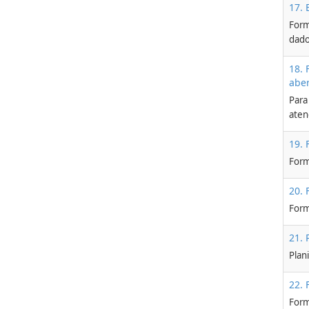
17. 
Form
dado
18. 
aber
Para
aten
19. 
Form
20. 
Form
21. 
Plan
22. 
Form