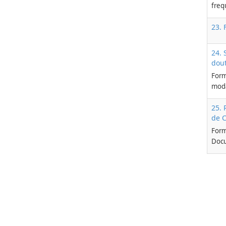
freq
23. 
24. 
dou
Form
moda
25. 
de 
Form
Docu