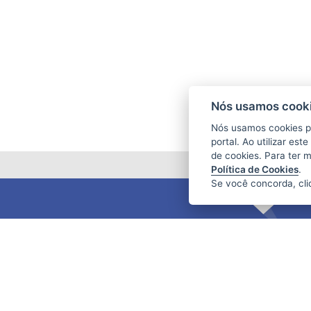
Nós usamos cooki
Nós usamos cookies p
portal. Ao utilizar es
de cookies. Para ter 
Política de Cookies
.
Se você concorda, cl
FUNDAÇÃO DE AMPARO À PESQUISA
E INOVAÇÃO DO ESPÍRITO SANTO
(FAPES)
Av. Fernando Ferrari nº 1080 - Mata da
Praia
CEP: 29066-380 - Vitória / ES