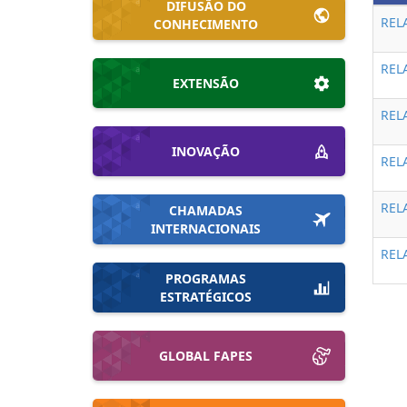
DIFUSÃO DO
REL
CONHECIMENTO
REL
EXTENSÃO
REL
INOVAÇÃO
REL
REL
CHAMADAS
INTERNACIONAIS
REL
PROGRAMAS
ESTRATÉGICOS
GLOBAL FAPES