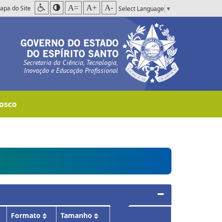
A=
A+
A-
apa do Site
Select Language
▼
Secretaria da Ciência, Tecnologia,
Inovação e Educação Profissional
osco
Formato
Tamanho