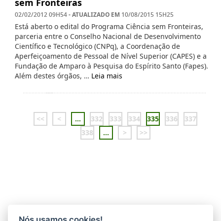
sem Fronteiras
- ATUALIZADO EM
02/02/2012 09H54
10/08/2015 15H25
Está aberto o edital do Programa Ciência sem Fronteiras,
parceria entre o Conselho Nacional de Desenvolvimento
Científico e Tecnológico (CNPq), a Coordenação de
Aperfeiçoamento de Pessoal de Nível Superior (CAPES) e a
Fundação de Amparo à Pesquisa do Espírito Santo (Fapes).
Além destes órgãos, …
Leia mais
<<
<
...
332
333
334
335
336
337
338
...
>
>>
Nós usamos cookies!