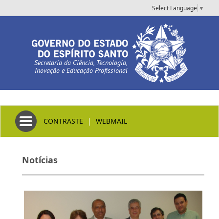
Select Language
▼
Secretaria da Ciência, Tecnologia,
Inovação e Educação Profissional
Toggle navigation
CONTRASTE
|
WEBMAIL
Notícias