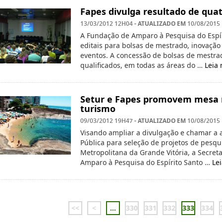
Fapes divulga resultado de quat
- ATUALIZADO EM
13/03/2012 12H04
10/08/2015
A Fundação de Amparo à Pesquisa do Espír
editais para bolsas de mestrado, inovação
eventos. A concessão de bolsas de mestra
qualificados, em todas as áreas do …
Leia
Setur e Fapes promovem mesa r
turismo
- ATUALIZADO EM
09/03/2012 19H47
10/08/2015
Visando ampliar a divulgação e chamar a
Pública para seleção de projetos de pesq
Metropolitana da Grande Vitória, a Secret
Amparo à Pesquisa do Espírito Santo …
Le
<<
<
...
330
331
332
333
334