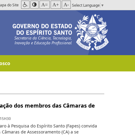
A=
A+
A-
apa do Site
Select Language
▼
Secretaria da Ciência, Tecnologia,
Inovação e Educação Profissional
osco
ovação dos membros das Câmaras de
 15H30
ro à Pesquisa do Espírito Santo (Fapes) convida
 Câmaras de Assessoramento (CA) a se