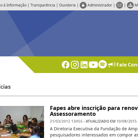
o à Informação
|
Transparência
|
Ouvidoria
|
Administrador
|
|
M
Fale Con
cias
Fapes abre inscrição para ren
Assessoramento
- ATUALIZADO EM
21/03/2012 13H55
10/08/2015
A Diretoria Executiva da Fundação de Ampa
pesquisadores interessados em compor as