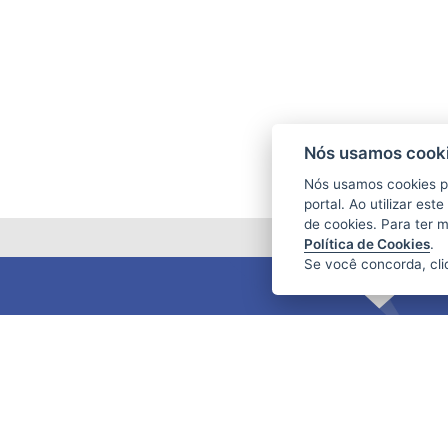
Nós usamos cooki
Nós usamos cookies p
portal. Ao utilizar es
de cookies. Para ter 
Política de Cookies
.
Se você concorda, cl
FUNDAÇÃO DE AMPARO À PESQUISA
E INOVAÇÃO DO ESPÍRITO SANTO
(FAPES)
Av. Fernando Ferrari nº 1080 - Mata da
Praia
CEP: 29066-380 - Vitória / ES