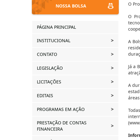
O Pr
NOSSA BOLSA
O Pro
tecno
PÁGINA PRINCIPAL
coope
INSTITUCIONAL
A Bol
resid
duraç
CONTATO
Já a 
LEGISLAÇÃO
atraç
LICITAÇÕES
A dur
estad
EDITAIS
áreas
PROGRAMAS EM AÇÃO
Todas
inte
PRESTAÇÃO DE CONTAS
(www.
FINANCEIRA
Infor