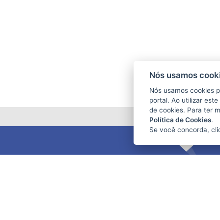
Nós usamos cooki
Nós usamos cookies p
portal. Ao utilizar es
de cookies. Para ter 
Política de Cookies
.
Se você concorda, cl
FUNDAÇÃO DE AMPARO À PESQUISA
E INOVAÇÃO DO ESPÍRITO SANTO
(FAPES)
Av. Fernando Ferrari nº 1080 - Mata da
Praia
CEP: 29066-380 - Vitória / ES