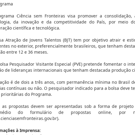
ograma
grama Ciência sem Fronteiras visa promover a consolidação, 
logia, da inovação e da competitividade do País, por meio d
ração científica e tecnológica.
sa Atração de Jovens Talentos (BJT) tem por objetivo atrair e est
entes no exterior, preferencialmente brasileiros, que tenham desta
ão entre 12 e 36 meses.
Bolsa Pesquisador Visitante Especial (PVE) pretende fomentar o in
ão de lideranças internacionais que tenham destacada produção cie
ação é de dois a três anos, com permanência mínima no Brasil 
ias contínuas ou não. O pesquisador indicado para a bolsa deve ter
 prioritárias do Programa.
 as propostas devem ser apresentadas sob a forma de projeto 
rmédio do formulário de propostas online, por 
cienciasemfronteiras.gov.br).
mações à Imprensa: