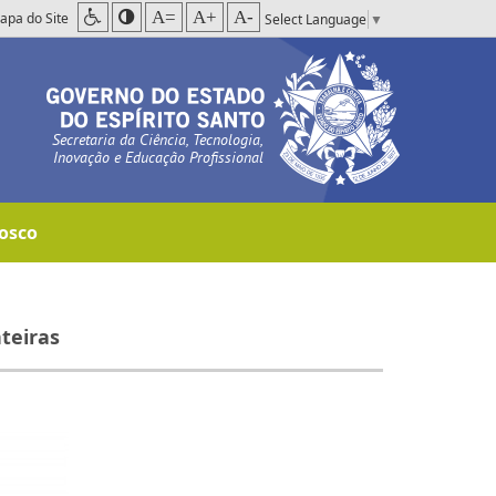
A=
A+
A-
apa do Site
Select Language
▼
Secretaria da Ciência, Tecnologia,
Inovação e Educação Profissional
osco
teiras