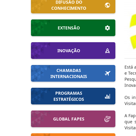
DIFUSÃO DO
CONHECIMENTO
EXTENSÃO
INOVAÇÃO
Está 
CHAMADAS
e Tec
INTERNACIONAIS
Pesqu
Inova
PROGRAMAS
Os in
ESTRATÉGICOS
Visit
A Fap
GLOBAL FAPES
que s
Visit