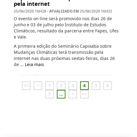
pela internet
- ATUALIZADO EM
25/06/2020 16H28
25/06/2020 16H32
O evento on-line será promovido nos dias 26 de
junho e 03 de julho pelo Instituto de Estudos
Climáticos, resultado da parceria entre Fapes, Ufes
e Vale.
A primeira edição do Seminário Capixaba sobre
Mudanças Climáticas terá transmissão pela
internet nas duas próximas sextas-feiras, dias 26
de …
Leia mais
<<
<
1
2
3
4
5
6
7
...
>
>>