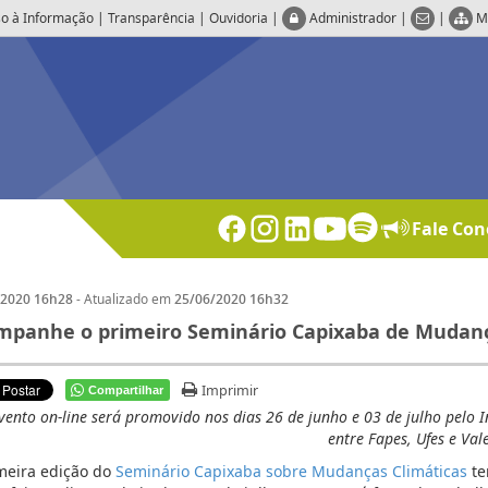
o à Informação
|
Transparência
|
Ouvidoria
|
Administrador
|
|
M
Fale Con
- Atualizado em
/2020 16h28
25/06/2020 16h32
panhe o primeiro Seminário Capixaba de Mudança
Imprimir
Compartilhar
vento on-line será promovido nos dias 26 de junho e 03 de julho pelo In
entre Fapes, Ufes e Val
meira edição do
Seminário Capixaba sobre Mudanças Climáticas
te