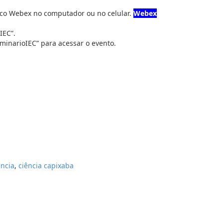
isco Webex no computador ou no celular.
Webex
IEC”.
eminarioIEC” para acessar o evento.
ência
,
ciência capixaba