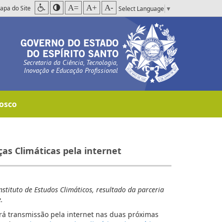
A=
A+
A-
apa do Site
Select Language
▼
Secretaria da Ciência, Tecnologia,
Inovação e Educação Profissional
osco
s Climáticas pela internet
stituto de Estudos Climáticos, resultado da parceria
e.
rá transmissão pela internet nas duas próximas