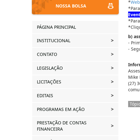
*
Web
NOSSA BOLSA
*Para
Even
*Para
PÁGINA PRINCIPAL
*Cliq
b) as
INSTITUCIONAL
- Pri
- Seg
CONTATO
Infor
LEGISLAÇÃO
Asses
Mike 
LICITAÇÕES
(27) 
comun
EDITAIS
Tópi
PROGRAMAS EM AÇÃO
PRESTAÇÃO DE CONTAS
FINANCEIRA