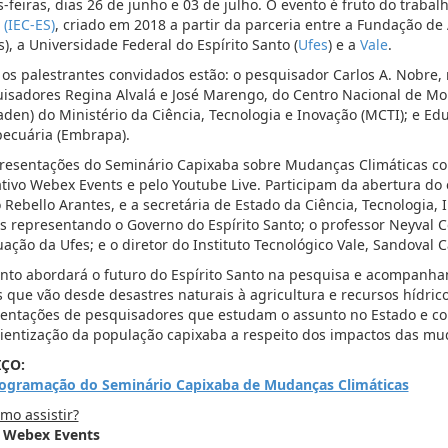
s-feiras, dias 26 de junho e 03 de julho. O evento é fruto do traba
 (IEC-ES)
, criado em 2018 a partir da parceria entre a Fundação de
s), a Universidade Federal do Espírito Santo (
Ufes
) e a
Vale
.
 os palestrantes convidados estão: o pesquisador Carlos A. Nobre, 
isadores Regina Alvalá e José Marengo, do Centro Nacional de Mo
den) do Ministério da Ciência, Tecnologia e Inovação (MCTI); e Ed
ecuária (Embrapa).
resentações do Seminário Capixaba sobre Mudanças Climáticas 
ativo Webex Events e pelo Youtube Live. Participam da abertura do 
 Rebello Arantes, e a secretária de Estado da Ciência, Tecnologia, 
 representando o Governo do Espírito Santo; o professor Neyval Cos
ação da Ufes; e o diretor do Instituto Tecnológico Vale, Sandoval C
nto abordará o futuro do Espírito Santo na pesquisa e acompanh
 que vão desde desastres naturais à agricultura e recursos hídric
entações de pesquisadores que estudam o assunto no Estado e co
ientização da população capixaba a respeito dos impactos das mud
IÇO:
ogramação do Seminário Capixaba de Mudanças Climáticas
omo assistir?
a Webex Events