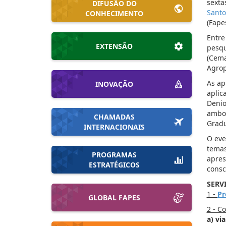
sexta
DIFUSÃO DO
Santo
CONHECIMENTO
(Fape
Entre
EXTENSÃO
pesqu
(Cema
Agrop
As ap
INOVAÇÃO
aplic
Denio
ambos
CHAMADAS
Gradu
INTERNACIONAIS
O eve
temas
PROGRAMAS
apres
ESTRATÉGICOS
consc
SERV
1 -
Pr
GLOBAL FAPES
2 - C
a) vi