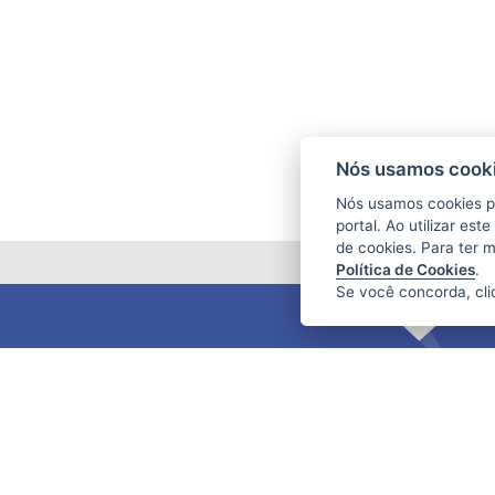
Nós usamos cooki
Nós usamos cookies p
portal. Ao utilizar es
de cookies. Para ter 
Política de Cookies
.
Se você concorda, cl
FUNDAÇÃO DE AMPARO À PESQUISA
E INOVAÇÃO DO ESPÍRITO SANTO
(FAPES)
Av. Fernando Ferrari nº 1080 - Mata da
Praia
CEP: 29066-380 - Vitória / ES