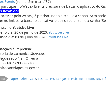
ex Events
(senha: SeminarioIEC)
 participar no Webex Events precisara de baixar o aplicativo do C
ts Download
 acessar pelo Webex, é preciso usar o e-mail, e a senha “Seminario
ue no link para baixar o aplicativo, e use o seu e-mail e a senha “S
sista no Youtube Live
meiro dia: 26 de junho de 2020:
Youtube Live
undo dia: 03 de julho de 2020:
Youtube Live
mações à imprensa:
soria de Comunicação/Fapes
Figueiredo / Jair Oliveira
3636-1867 / 99309-7100
icacao@fapes.es.gov.br
cos:
Fapes
,
Ufes
,
Vale
,
IEC-ES
,
mudanças climáticas
,
pesquisa
,
ci