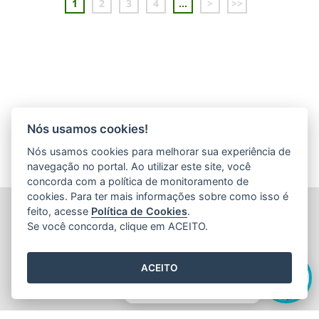
1
2
3
4
...
>
>>
Nós usamos cookies!
Nós usamos cookies para melhorar sua experiência de
navegação no portal. Ao utilizar este site, você
concorda com a política de monitoramento de
cookies. Para ter mais informações sobre como isso é
FUNDAÇÃO DE AMPARO À PESQUISA E INOVAÇÃO DO
feito, acesse
Política de Cookies
.
ESPÍRITO SANTO (FAPES)
Se você concorda, clique em ACEITO.
Av. Fernando Ferrari nº 1080 - Mata da Praia
CEP: 29066-380 - Vitória / ES
Olá! Sou a
Edite
,
Tel.: 27 3636 1850
ACEITO
E-mail:
faleconosco@fapes.es.gov.br
como posso te ajudar hoje?