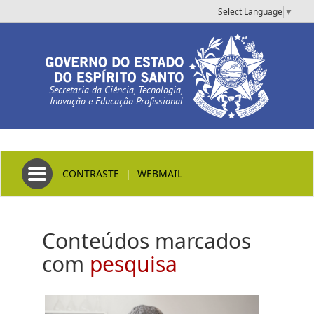
Select Language
▼
Secretaria da Ciência, Tecnologia,
Inovação e Educação Profissional
Toggle navigation
CONTRASTE
|
WEBMAIL
Conteúdos marcados
com
pesquisa