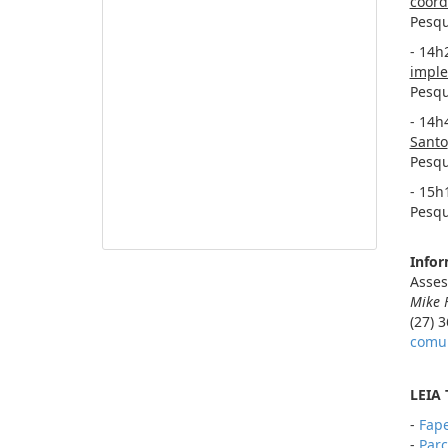
coord
Pesqu
- 14h
imple
Pesqu
- 14h
Santo
Pesqu
- 15h
Pesqu
Infor
Asses
Mike 
(27) 
comun
LEIA
-
Fape
-
Parc