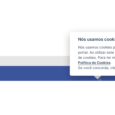
Nós usamos cooki
Nós usamos cookies p
portal. Ao utilizar es
de cookies. Para ter 
Política de Cookies
.
Se você concorda, cl
FUNDAÇÃO DE AMPARO À PESQUISA
E INOVAÇÃO DO ESPÍRITO SANTO
(FAPES)
Av. Fernando Ferrari nº 1080 - Mata da
Praia
CEP: 29066-380 - Vitória / ES