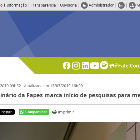
o à Informação
|
Transparência
|
Ouvidoria
|
Administrador
|
|
M
Fale Con
- Atualizado em
/2019 09h52
12/03/2019 16h09
nário da Fapes marca início de pesquisas para m
Imprimir
Compartilhar