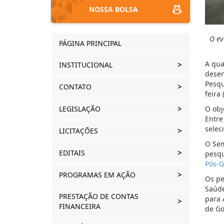
NOSSA BOLSA
O ev
PÁGINA PRINCIPAL
A qua
INSTITUCIONAL
desen
Pesqu
CONTATO
feira 
LEGISLAÇÃO
O obj
Entre
selec
LICITAÇÕES
O Sem
EDITAIS
pesqu
Pós-G
PROGRAMAS EM AÇÃO
Os pe
Saúde
PRESTAÇÃO DE CONTAS
para 
FINANCEIRA
de Go