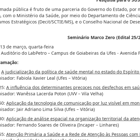
mada pública é fruto de uma parceria do Governo do Estado, por 
), com o Ministério da Saúde, por meio do Departamento de Ciência
umos Estratégicos (Decit/SCTIE/MS), e o Conselho Nacional de Dese
Seminário Marco Zero (Edital 25/
 13 de março, quarta-feira
: Auditório do LabPetro – Campus de Goiabeiras da Ufes - Avenida Fe
ramação:
:
A judicialização da política de saúde mental no estado do Espírito
isador: Fabiola Xavier Leal (Ufes – Vitória)
25:
A influência dos determinantes precoces nos desfechos em saú
isador: Wanêssa Lacerda Poton (UVV – Vila Velha)
50:
Aplicação da tecnologia de comunicação por luz visível em moni
isador: Jair Adriano Lima Silva (Ufes – Vitória)
30:
Aplicação de análise espacial na organização territorial da ate
isador: Fernando Soares de Oliveira (Incaper – Linhares)
55:
Atenção Primária a Saúde e a Rede de Atenção às Pessoas com 