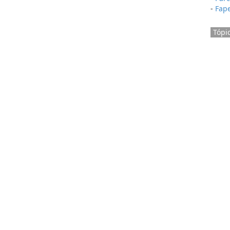
-
Fape
Tópi