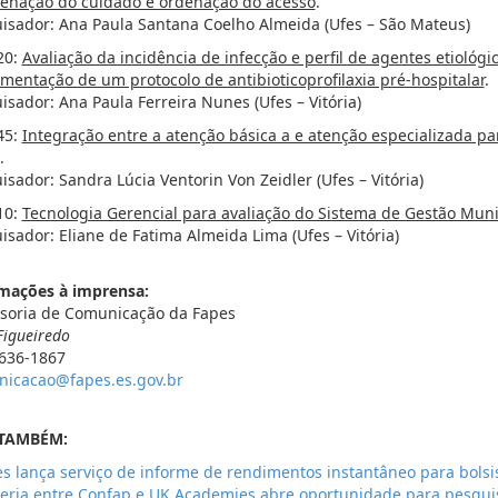
enação do cuidado e ordenação do acesso
.
isador: Ana Paula Santana Coelho Almeida (Ufes – São Mateus)
20:
Avaliação da incidência de infecção e perfil de agentes etiológi
mentação de um protocolo de antibioticoprofilaxia pré-hospitalar
.
isador: Ana Paula Ferreira Nunes (Ufes – Vitória)
45:
Integração entre a atenção básica a e atenção especializada pa
.
isador: Sandra Lúcia Ventorin Von Zeidler (Ufes – Vitória)
10:
Tecnologia Gerencial para avaliação do Sistema de Gestão Muni
isador: Eliane de Fatima Almeida Lima (Ufes – Vitória)
mações à imprensa:
soria de Comunicação da Fapes
Figueiredo
3636-1867
icacao@fapes.es.gov.br
 TAMBÉM:
s lança serviço de informe de rendimentos instantâneo para bolsi
eria entre Confap e UK Academies abre oportunidade para pesquis