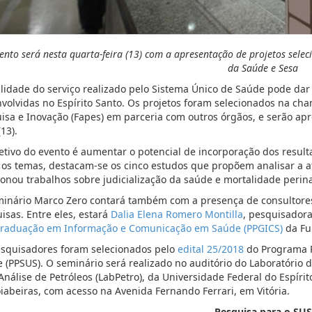
ento será nesta quarta-feira (13) com a apresentação de projetos sele
da Saúde e Sesa
lidade do serviço realizado pelo Sistema Único de Saúde pode da
volvidas no Espírito Santo. Os projetos foram selecionados na c
isa e Inovação (Fapes) em parceria com outros órgãos, e serão ap
(13).
etivo do evento é aumentar o potencial de incorporação dos result
 os temas, destacam-se os cinco estudos que propõem analisar a at
ionou trabalhos sobre judicialização da saúde e mortalidade perina
inário Marco Zero contará também com a presença de consultores
isas. Entre eles, estará
Dalia Elena Romero Montilla
, pesquisadora
raduação em Informação e Comunicação em Saúde (PPGICS)
da Fu
squisadores foram selecionados pelo
edital 25/2018
do Programa P
 (PPSUS). O seminário será realizado no auditório do Laboratório
Análise de Petróleos (LabPetro), da Universidade Federal do Espírit
iabeiras, com acesso na Avenida Fernando Ferrari, em Vitória.
Pesquisa para o SUS