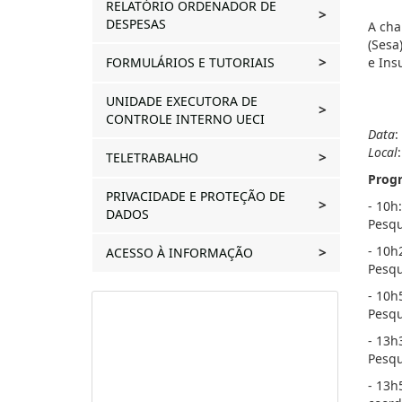
RELATÓRIO ORDENADOR DE
DESPESAS
A cha
(Sesa
FORMULÁRIOS E TUTORIAIS
e Ins
UNIDADE EXECUTORA DE
CONTROLE INTERNO UECI
Data
:
Local
TELETRABALHO
Prog
PRIVACIDADE E PROTEÇÃO DE
- 10h
DADOS
Pesqu
- 10h
ACESSO À INFORMAÇÃO
Pesqu
- 10h
Pesqu
- 13h
Pesqu
- 13h