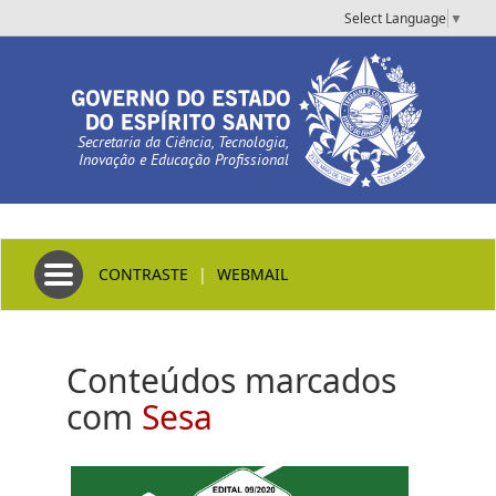
Select Language
▼
Secretaria da Ciência, Tecnologia,
Inovação e Educação Profissional
Toggle navigation
CONTRASTE
|
WEBMAIL
Conteúdos marcados
com
Sesa