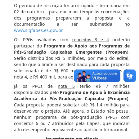
O período de inscrição foi prorrogado – terminaria em
02 de outubro – para dar mais tempo às coordenações
dos programas prepararem a proposta e a
documentação a ser submetida no
www.sigfapes.es.gov.br
.
Os PPGs avaliados com
conceitos 3 e 4
poderão
participar do
Programa de Apoio aos Programas de
Pós-Graduação Capixabas Emergentes (Proapem)
.
Serão distribuídos R$ 5 milhões, por meio do edital,
sendo que o limite a ser destinado para cada proposta
selecionada é de R$ 600 mil, para os programas de
nota 4, e R$ 400 mil, para aqueles com nota 3.
Já os PPGs de
nota 5
terão R$ 7 milhões
disponibilizados pelo
Programa de Apoio à Excelência
Acadêmica da Pós-Graduação Capixaba (Proapex)
.
Cada proposta poderá solicitar até R$ 1,4 milhão para
desenvolver o projeto. Até agora, o Estado não possui
nenhum programa de pós-graduação (PPG) com
conceitos 6 ou 7 atribuídos pela Capes, que indicam
alto desempenho equivalente ao padrão internacional.
Investimento em ciência