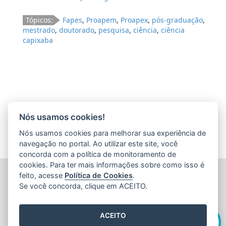
Tópicos:
Fapes
,
Proapem
,
Proapex
,
pós-graduação
,
mestrado
,
doutorado
,
pesquisa
,
ciência
,
ciência
capixaba
Nós usamos cookies!
Nós usamos cookies para melhorar sua experiência de
navegação no portal. Ao utilizar este site, você
concorda com a política de monitoramento de
cookies. Para ter mais informações sobre como isso é
FUNDAÇÃO DE AMPARO À PESQUISA E INOVAÇÃO DO
feito, acesse
Política de Cookies
.
ESPÍRITO SANTO (FAPES)
Se você concorda, clique em ACEITO.
Av. Fernando Ferrari nº 1080 - Mata da Praia
CEP: 29066-380 - Vitória / ES
Olá! Sou a
Edite
,
Tel.: 27 3636 1850
ACEITO
E-mail:
faleconosco@fapes.es.gov.br