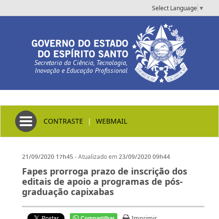
Select Language
▼
Secretaria da Ciência, Tecnologia,
Inovação e Educação Profissional
Toggle navigation
CONTRASTE
|
WEBMAIL
- Atualizado em
21/09/2020 17h45
23/09/2020 09h44
Fapes prorroga prazo de inscrição dos
editais de apoio a programas de pós-
graduação capixabas
Imprimir
Compartilhar