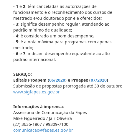
-
1
e
2
: têm canceladas as autorizações de
funcionamento e o reconhecimento dos cursos de
mestrado e/ou doutorado por ele oferecidos;
-
3
: significa desempenho regular, atendendo ao
padrão mínimo de qualidade;
-
4
: é considerado um bom desempenho;
-
5
: é a nota máxima para programas com apenas
mestrado;
-
6
e
7
: indicam desempenho equivalente ao alto
padrão internacional.
SERVIÇO:
Editais Proapem (
06/2020
) e Proapex (
07/2020
)
Submissão de propostas prorrogada até 30 de outubro
www.sigfapes.es.gov.br
Informações à imprensa:
Assessoria de Comunicação da Fapes
Mike Figueiredo / Jair Oliveira
(27) 3636-1867 / 99309-7100
comunicacao@fapes.es.gov.br