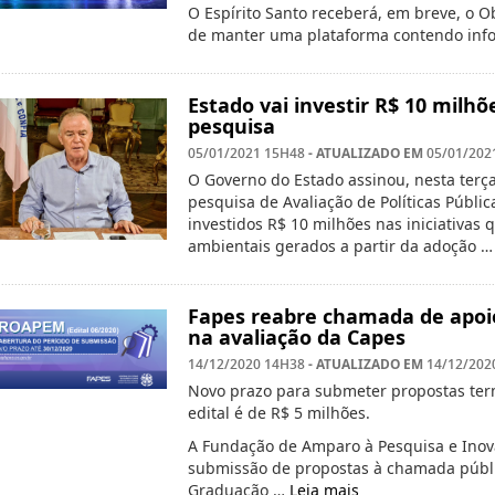
O Espírito Santo receberá, em breve, o Ob
de manter uma plataforma contendo in
Estado vai investir R$ 10 milhõ
pesquisa
- ATUALIZADO EM
05/01/2021 15H48
05/01/202
O Governo do Estado assinou, nesta terça-
pesquisa de Avaliação de Políticas Públi
investidos R$ 10 milhões nas iniciativas 
ambientais gerados a partir da adoção 
Fapes reabre chamada de apoio
na avaliação da Capes
- ATUALIZADO EM
14/12/2020 14H38
14/12/202
Novo prazo para submeter propostas ter
edital é de R$ 5 milhões.
A Fundação de Amparo à Pesquisa e Inova
submissão de propostas à chamada públi
Graduação …
Leia mais