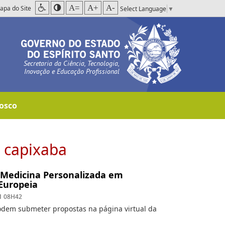
A=
A+
A-
apa do Site
Select Language
▼
Secretaria da Ciência, Tecnologia,
Inovação e Educação Profissional
osco
a capixaba
 Medicina Personalizada em
Europeia
1 08H42
podem submeter propostas na página virtual da