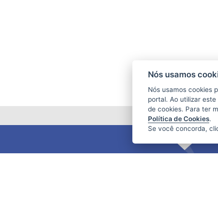
Nós usamos cooki
Nós usamos cookies p
portal. Ao utilizar es
de cookies. Para ter 
Política de Cookies
.
Se você concorda, cl
FUNDAÇÃO DE AMPARO À PESQUISA
E INOVAÇÃO DO ESPÍRITO SANTO
(FAPES)
Av. Fernando Ferrari nº 1080 - Mata da
Praia
CEP: 29066-380 - Vitória / ES