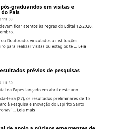
 pós-graduandos em visitas e
 do País
0 11H03
evem ficar atentos às regras do Edital 12/2020,
zembro.
ou Doutorado, vinculados a instituições
ro para realizar visitas ou estágios té …
Leia
esultados prévios de pesquisas
0 11H50
tal da Fapes lançado em abril deste ano.
a-feira (27), os resultados preliminares de 15
ro à Pesquisa e Inovação do Espírito Santo
oronaví …
Leia mais
tal de apoio a núcleos emergentes de