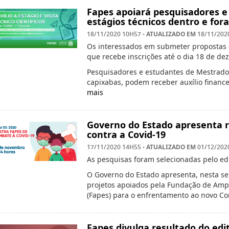
Fapes apoiará pesquisadores e
estágios técnicos dentro e fora
- ATUALIZADO EM
18/11/2020 10H57
18/11/202
Os interessados em submeter propostas d
que recebe inscrições até o dia 18 de de
Pesquisadores e estudantes de Mestrado 
capixabas, podem receber auxílio financei
mais
Governo do Estado apresenta r
contra a Covid-19
- ATUALIZADO EM
17/11/2020 14H55
01/12/202
As pesquisas foram selecionadas pelo edi
O Governo do Estado apresenta, nesta sext
projetos apoiados pela Fundação de Ampa
(Fapes) para o enfrentamento ao novo C
Fapes divulga resultado do edi