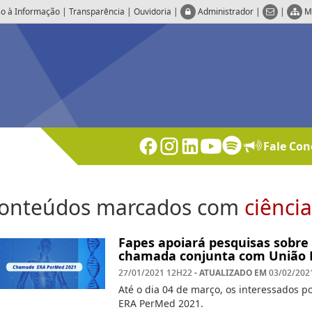
o à Informação
|
Transparência
|
Ouvidoria
|
Administrador
|
|
M
Fale Con
onteúdos marcados com
ciênci
Fapes apoiará pesquisas sobre
chamada conjunta com União 
- ATUALIZADO EM
27/01/2021 12H22
03/02/202
Até o dia 04 de março, os interessados 
ERA PerMed 2021.