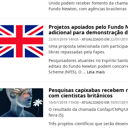
Unido podem receber fomento da chamada
Fundo Newton, com agências brasileiras
Projetos apoiados pelo Fundo
adicional para demonstração 
- ATUALIZADO EM
22/07/2019 14H35
22/07/201
Uma proposta selecionada com participaç
libras repassadas pela Fapes.
Pesquisadores atuantes no Espírito Sant
editais do Fundo Newton podem concorr
Scheme (NFIS). O …
Leia mais
Pesquisas capixabas recebem r
com cientistas britânicos
- ATUALIZADO EM
10/07/2019 11H30
10/07/201
O resultado da chamada Confap/CNPq/UK 
feira (5).
Três projetos científicos que serão dese