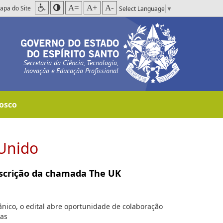
A=
A+
A-
apa do Site
Select Language
▼
Secretaria da Ciência, Tecnologia,
Inovação e Educação Profissional
osco
Unido
nscrição da chamada The UK
nico, o edital abre oportunidade de colaboração
bas