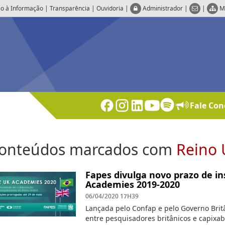
o à Informação
|
Transparência
|
Ouvidoria
|
Administrador
|
|
M
Fale Con
onteúdos marcados com
Reino 
Fapes divulga novo prazo de i
Academies 2019-2020
06/04/2020 17H39
Lançada pelo Confap e pelo Governo Britâ
entre pesquisadores britânicos e capixa