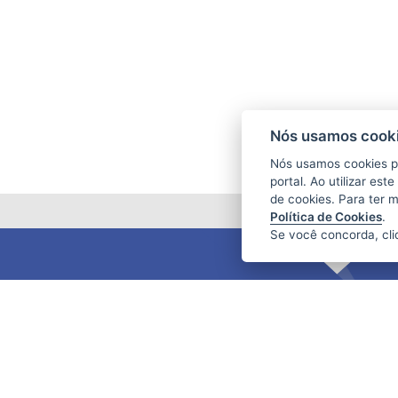
Nós usamos cooki
Nós usamos cookies p
portal. Ao utilizar es
de cookies. Para ter 
Política de Cookies
.
Se você concorda, cl
FUNDAÇÃO DE AMPARO À PESQUISA
E INOVAÇÃO DO ESPÍRITO SANTO
(FAPES)
Av. Fernando Ferrari nº 1080 - Mata da
Praia
CEP: 29066-380 - Vitória / ES