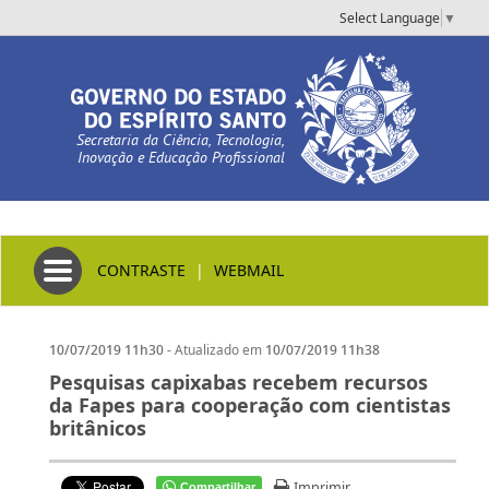
Select Language
▼
Secretaria da Ciência, Tecnologia,
Inovação e Educação Profissional
Toggle navigation
CONTRASTE
|
WEBMAIL
- Atualizado em
10/07/2019 11h30
10/07/2019 11h38
Pesquisas capixabas recebem recursos
da Fapes para cooperação com cientistas
britânicos
Imprimir
Compartilhar