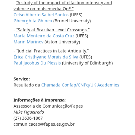
-
“A study of the impact of olfaction intensity and
valence on mulsemedia QoE.”
Celso Alberto Saibel Santos
(UFES)
Gheorghita Ghinea
(Brunel University)
-
“Safety at Brazilian Level Crossings.”
Marta Monteiro da Costa Cruz
(UFES)
Marin Marinov
(Aston University)
-
“Judicial Practices in Late Antiquity.”
Érica Cristhyane Morais da Silva
(UFES)
Paul Jacobus Du Plessis
(University of Edinburgh)
Serviço:
Resultado da
Chamada Confap/CNPq/UK Academies
Informações à Imprensa:
Assessoria de Comunicação/Fapes
Mike Figueiredo
(27) 3636-1867
comunicacao@fapes.es.gov.br