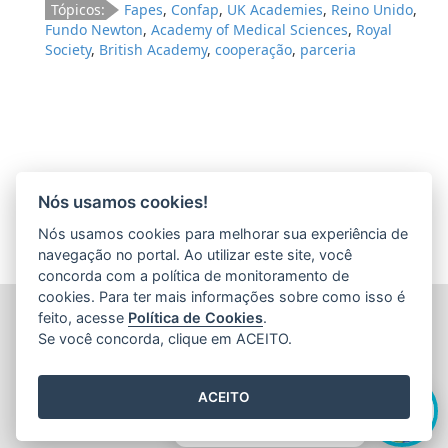
Tópicos:
Fapes
,
Confap
,
UK Academies
,
Reino Unido
,
Fundo Newton
,
Academy of Medical Sciences
,
Royal
Society
,
British Academy
,
cooperação
,
parceria
Nós usamos cookies!
Nós usamos cookies para melhorar sua experiência de
navegação no portal. Ao utilizar este site, você
concorda com a política de monitoramento de
cookies. Para ter mais informações sobre como isso é
FUNDAÇÃO DE AMPARO À PESQUISA E INOVAÇÃO DO
feito, acesse
Política de Cookies
.
ESPÍRITO SANTO (FAPES)
Se você concorda, clique em ACEITO.
Av. Fernando Ferrari nº 1080 - Mata da Praia
CEP: 29066-380 - Vitória / ES
Olá! Sou a
Edite
,
Tel.: 27 3636 1850
ACEITO
E-mail:
faleconosco@fapes.es.gov.br
como posso te ajudar hoje?