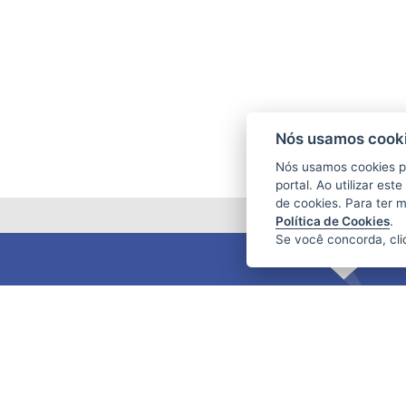
Nós usamos cooki
Nós usamos cookies p
portal. Ao utilizar es
de cookies. Para ter 
Política de Cookies
.
Se você concorda, cl
FUNDAÇÃO DE AMPARO À PESQUISA
E INOVAÇÃO DO ESPÍRITO SANTO
(FAPES)
Av. Fernando Ferrari nº 1080 - Mata da
Praia
CEP: 29066-380 - Vitória / ES