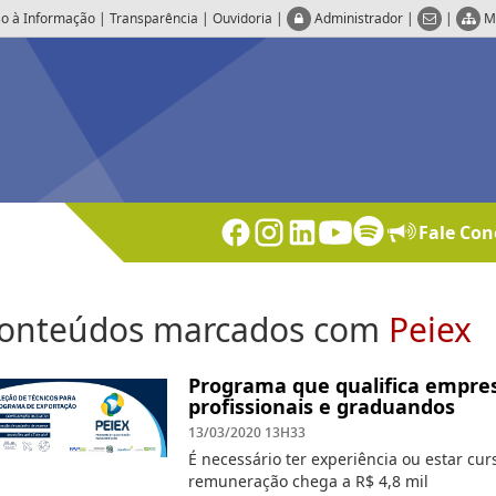
o à Informação
|
Transparência
|
Ouvidoria
|
Administrador
|
|
M
Fale Con
onteúdos marcados com
Peiex
Programa que qualifica empres
profissionais e graduandos
13/03/2020 13H33
É necessário ter experiência ou estar cu
remuneração chega a R$ 4,8 mil