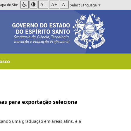
A=
A+
A-
apa do Site
Select Language
▼
Secretaria da Ciência, Tecnologia,
Inovação e Educação Profissional
osco
as para exportação seleciona
rsando uma graduação em áreas afins, e a