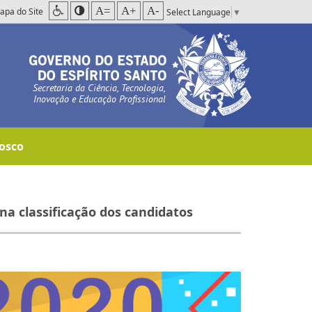
A=
A+
A-
apa do Site
Select Language
▼
Secretaria da Ciência, Tecnologia,
Inovação e Educação Profissional
osco
na classificação dos candidatos