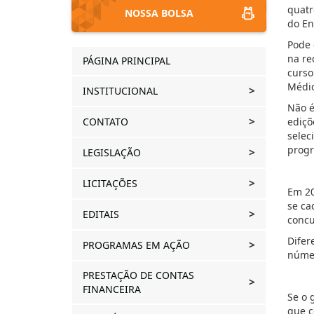
quat
NOSSA BOLSA
do En
Pode 
na re
PÁGINA PRINCIPAL
curso
Médio
INSTITUCIONAL
Não é
CONTATO
ediçõ
selec
progr
LEGISLAÇÃO
LICITAÇÕES
Em 20
se ca
EDITAIS
concu
Difer
PROGRAMAS EM AÇÃO
númer
PRESTAÇÃO DE CONTAS
FINANCEIRA
Se o 
que c