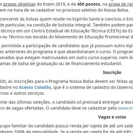
ro
provas objetivas
do Enem 2019, e de
450 pontos
, na
prova de re
em na hora de se cadastrar no processo seletivo do Nossa Bolsa.
concorrer às bolsas quem reside no Espírito Santo e concluiu o En
de particular, na condição de bolsista integral. Também podem pa
 técnico em um Centro Estadual de Educação Técnica (CEETs) do Es
 ou Técnico nas escolas do Movimento de Educação Promocional do
 permitida a participação de candidatos que já possuam outro d
es anteriores do programa e que abandonaram o curso. O program
ionados que estejam matriculados em outro curso superior, nem d
amas de bolsa de graduação ou de financiamento estudantil.
Inscrição
20, as inscrições para o Programa Nossa Bolsa devem ser feitas ap
dastre no
Acesso Cidadão
, que é o sistema de cadastro do Govern
rsos e outros serviços.
ente das últimas seleções, o candidato só precisará entregar a do
o de vagas ofertadas. O candidato deve se cadastrar pelo
www.nos
Vagas e cotas
grupo familiar do candidato possui renda
per capita
de até um salár
obrem 100% da mensalidade. Se a renda
per capita
for de até três