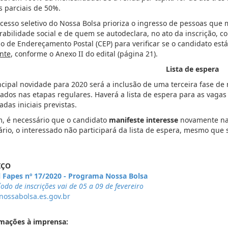
s parciais de 50%.
cesso seletivo do Nossa Bolsa prioriza o ingresso de pessoas que
rabilidade social e de quem se autodeclara, no ato da inscrição, 
o de Endereçamento Postal (CEP) para verificar se o candidato es
nte
, conforme o Anexo II do edital (página 21).
Lista de espera
ncipal novidade para 2020 será a inclusão de uma terceira fase de
ados nas etapas regulares. Haverá a lista de espera para as vag
das iniciais previstas.
, é necessário que o candidato
manifeste interesse
novamente na 
ário, o interessado não participará da lista de espera, mesmo que
IÇO
l Fapes nº 17/2020 - Programa Nossa Bolsa
odo de inscrições vai de 05 a 09 de fevereiro
ossabolsa.es.gov.br
mações à imprensa: