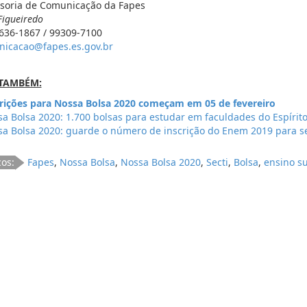
soria de Comunicação da Fapes
Figueiredo
3636-1867 / 99309-7100
icacao@fapes.es.gov.br
 TAMBÉM:
rições para Nossa Bolsa 2020 começam em 05 de fevereiro
a Bolsa 2020: 1.700 bolsas para estudar em faculdades do Espírit
a Bolsa 2020: guarde o número de inscrição do Enem 2019 para se
cos:
Fapes
,
Nossa Bolsa
,
Nossa Bolsa 2020
,
Secti
,
Bolsa
,
ensino su