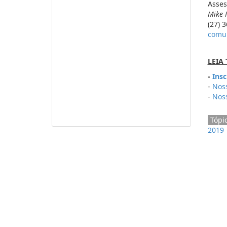
Asses
Mike 
(27) 
comun
LEIA
-
Insc
-
Noss
-
Noss
Tópi
2019