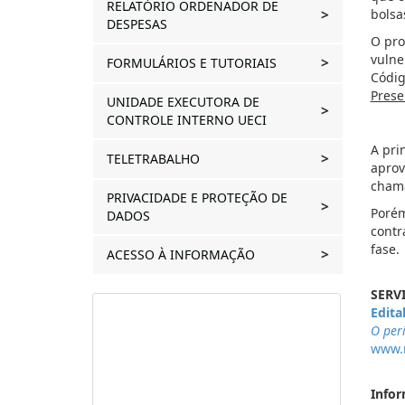
RELATÓRIO ORDENADOR DE
bolsa
DESPESAS
O pro
vulne
FORMULÁRIOS E TUTORIAIS
Códig
Prese
UNIDADE EXECUTORA DE
CONTROLE INTERNO UECI
A pri
TELETRABALHO
aprov
chama
PRIVACIDADE E PROTEÇÃO DE
Porém
DADOS
contr
fase.
ACESSO À INFORMAÇÃO
SERV
Edita
O perí
www.n
Infor