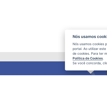
Nós usamos cooki
Nós usamos cookies p
portal. Ao utilizar es
de cookies. Para ter 
Política de Cookies
.
Se você concorda, cl
FUNDAÇÃO DE AMPARO À PESQUISA
E INOVAÇÃO DO ESPÍRITO SANTO
(FAPES)
Av. Fernando Ferrari nº 1080 - Mata da
Praia
CEP: 29066-380 - Vitória / ES