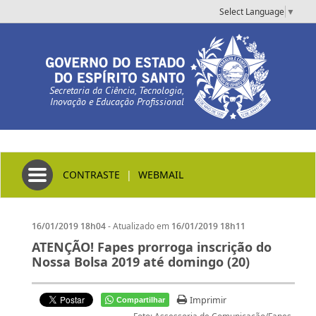
Select Language
▼
Secretaria da Ciência, Tecnologia,
Inovação e Educação Profissional
Toggle navigation
CONTRASTE
|
WEBMAIL
- Atualizado em
16/01/2019 18h04
16/01/2019 18h11
ATENÇÃO! Fapes prorroga inscrição do
Nossa Bolsa 2019 até domingo (20)
Imprimir
Compartilhar