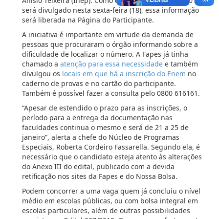
Anísio Teixeira (Inep). Como o resultado do Enem 2018
será divulgado nesta sexta-feira (18), essa informação
será liberada na Página do Participante.
A iniciativa é importante em virtude da demanda de
pessoas que procuraram o órgão informando sobre a
dificuldade de localizar o número. A Fapes já tinha
chamado a
atenção para essa necessidade
e também
divulgou os
locais em que há a inscrição do Enem
no
caderno de provas e no cartão do participante.
Também é possível fazer a consulta pelo 0800 616161.
“Apesar de estendido o prazo para as inscrições, o
período para a entrega da documentação nas
faculdades continua o mesmo e será de 21 a 25 de
janeiro”, alerta a chefe do Núcleo de Programas
Especiais, Roberta Cordeiro Fassarella. Segundo ela, é
necessário que o candidato esteja atento às alterações
do Anexo III do edital, publicado com a devida
retificação nos sites da Fapes e do Nossa Bolsa.
Podem concorrer a uma vaga quem já concluiu o nível
médio em escolas públicas, ou com bolsa integral em
escolas particulares, além de outras possibilidades