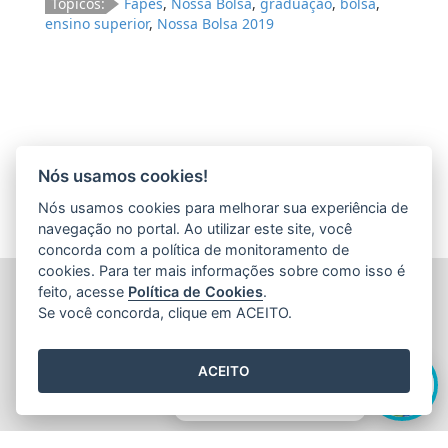
Tópicos:
Fapes
,
Nossa Bolsa
,
graduação
,
bolsa
,
ensino superior
,
Nossa Bolsa 2019
Nós usamos cookies!
Nós usamos cookies para melhorar sua experiência de
navegação no portal. Ao utilizar este site, você
concorda com a política de monitoramento de
cookies. Para ter mais informações sobre como isso é
FUNDAÇÃO DE AMPARO À PESQUISA E INOVAÇÃO DO
feito, acesse
Política de Cookies
.
ESPÍRITO SANTO (FAPES)
Se você concorda, clique em ACEITO.
Av. Fernando Ferrari nº 1080 - Mata da Praia
CEP: 29066-380 - Vitória / ES
Olá! Sou a
Edite
,
Tel.: 27 3636 1850
ACEITO
E-mail:
faleconosco@fapes.es.gov.br
como posso te ajudar hoje?