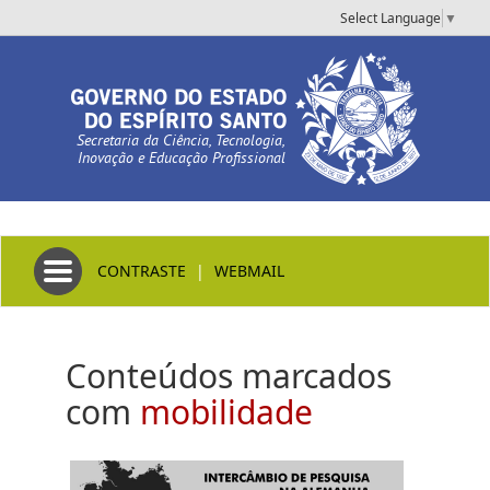
Select Language
▼
Secretaria da Ciência, Tecnologia,
Inovação e Educação Profissional
Toggle navigation
CONTRASTE
|
WEBMAIL
Conteúdos marcados
com
mobilidade