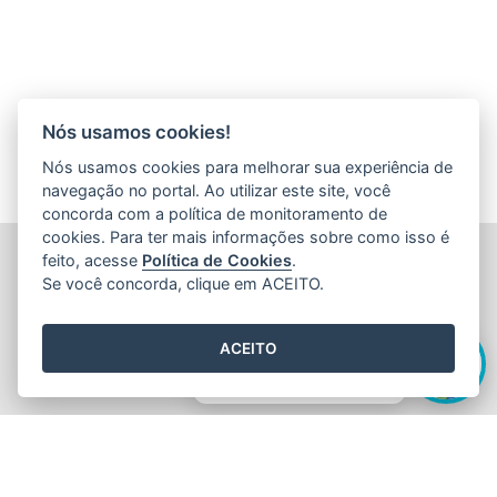
Nós usamos cookies!
Nós usamos cookies para melhorar sua experiência de
navegação no portal. Ao utilizar este site, você
concorda com a política de monitoramento de
cookies. Para ter mais informações sobre como isso é
FUNDAÇÃO DE AMPARO À PESQUISA E INOVAÇÃO DO
feito, acesse
Política de Cookies
.
ESPÍRITO SANTO (FAPES)
Se você concorda, clique em ACEITO.
Av. Fernando Ferrari nº 1080 - Mata da Praia
CEP: 29066-380 - Vitória / ES
Olá! Sou a
Edite
,
Tel.: 27 3636 1850
ACEITO
E-mail:
faleconosco@fapes.es.gov.br
como posso te ajudar hoje?
2015
- 2026
/ Desenvolvido pelo
PRODEST
utilizando o software
livre
Orchard