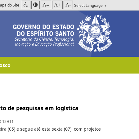
A=
A+
A-
apa do Site
Select Language
▼
Secretaria da Ciência, Tecnologia,
Inovação e Educação Profissional
osco
o de pesquisas em logística
0 12H11
ra (05) e segue até esta sexta (07), com projetos