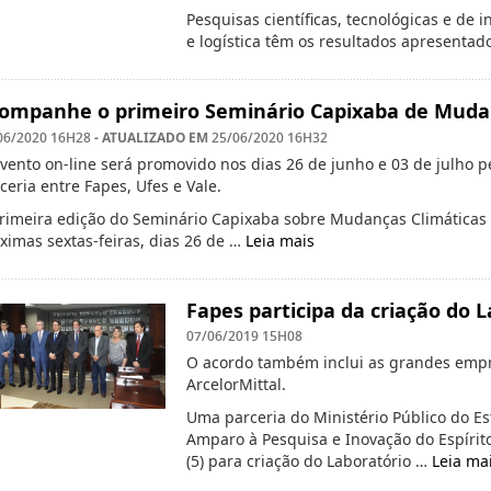
Pesquisas científicas, tecnológicas e de
e logística têm os resultados apresentad
ompanhe o primeiro Seminário Capixaba de Mudanç
- ATUALIZADO EM
06/2020 16H28
25/06/2020 16H32
vento on-line será promovido nos dias 26 de junho e 03 de julho pe
ceria entre Fapes, Ufes e Vale.
rimeira edição do Seminário Capixaba sobre Mudanças Climáticas 
ximas sextas-feiras, dias 26 de …
Leia mais
Fapes participa da criação do 
07/06/2019 15H08
O acordo também inclui as grandes empr
ArcelorMittal.
Uma parceria do Ministério Público do E
Amparo à Pesquisa e Inovação do Espírito 
(5) para criação do Laboratório …
Leia ma