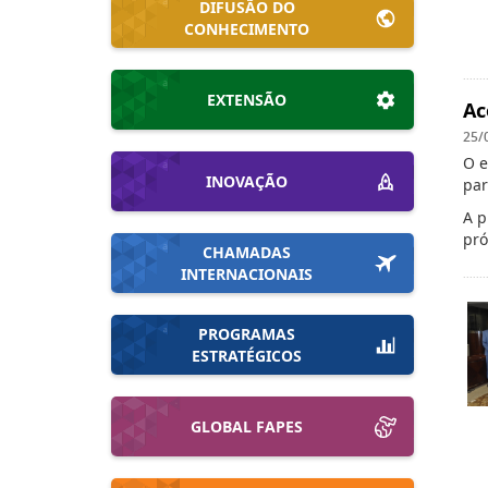
DIFUSÃO DO
CONHECIMENTO
EXTENSÃO
Ac
25/
O e
INOVAÇÃO
par
A p
pró
CHAMADAS
INTERNACIONAIS
PROGRAMAS
ESTRATÉGICOS
GLOBAL FAPES