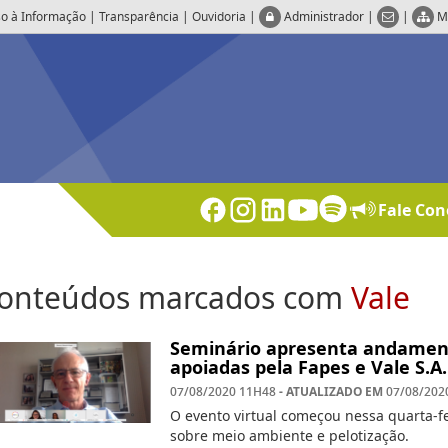
o à Informação
|
Transparência
|
Ouvidoria
|
Administrador
|
|
M
Fale Con
onteúdos marcados com
Vale
Seminário apresenta andament
apoiadas pela Fapes e Vale S.A.
- ATUALIZADO EM
07/08/2020 11H48
07/08/202
O evento virtual começou nessa quarta-fei
sobre meio ambiente e pelotização.