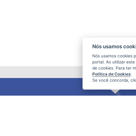
Nós usamos cooki
Nós usamos cookies p
portal. Ao utilizar es
de cookies. Para ter 
Política de Cookies
.
Se você concorda, cl
FUNDAÇÃO DE AMPARO À PESQUISA
E INOVAÇÃO DO ESPÍRITO SANTO
(FAPES)
Av. Fernando Ferrari nº 1080 - Mata da
Praia
CEP: 29066-380 - Vitória / ES