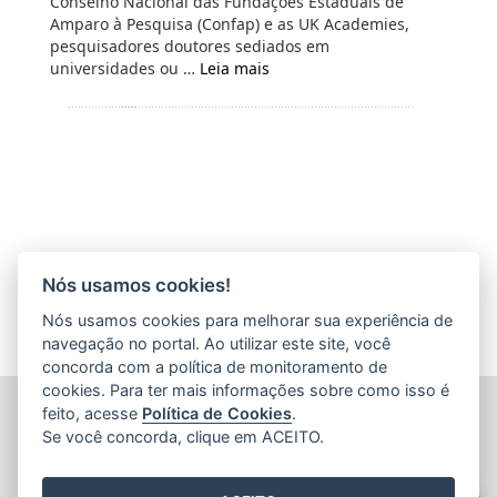
Conselho Nacional das Fundações Estaduais de
Amparo à Pesquisa (Confap) e as UK Academies,
pesquisadores doutores sediados em
universidades ou …
Leia mais
Nós usamos cookies!
Nós usamos cookies para melhorar sua experiência de
navegação no portal. Ao utilizar este site, você
concorda com a política de monitoramento de
cookies. Para ter mais informações sobre como isso é
FUNDAÇÃO DE AMPARO À PESQUISA E INOVAÇÃO DO
feito, acesse
Política de Cookies
.
ESPÍRITO SANTO (FAPES)
Se você concorda, clique em ACEITO.
Av. Fernando Ferrari nº 1080 - Mata da Praia
CEP: 29066-380 - Vitória / ES
Olá! Sou a
Edite
,