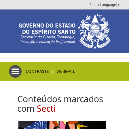
Select Language
▼
Secretaria da Ciência, Tecnologia,
Inovação e Educação Profissional
Toggle navigation
CONTRASTE
|
WEBMAIL
Conteúdos marcados
com
Secti