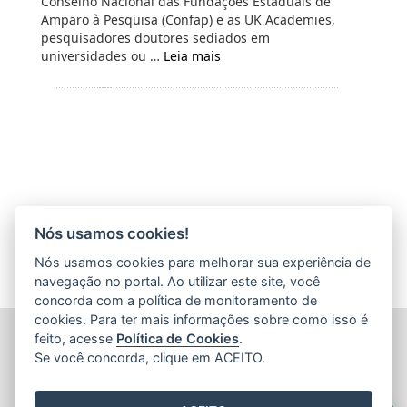
Conselho Nacional das Fundações Estaduais de
Amparo à Pesquisa (Confap) e as UK Academies,
pesquisadores doutores sediados em
universidades ou …
Leia mais
Nós usamos cookies!
Nós usamos cookies para melhorar sua experiência de
navegação no portal. Ao utilizar este site, você
concorda com a política de monitoramento de
cookies. Para ter mais informações sobre como isso é
FUNDAÇÃO DE AMPARO À PESQUISA E INOVAÇÃO DO
feito, acesse
Política de Cookies
.
ESPÍRITO SANTO (FAPES)
Se você concorda, clique em ACEITO.
Av. Fernando Ferrari nº 1080 - Mata da Praia
CEP: 29066-380 - Vitória / ES
Olá! Sou a
Edite
,