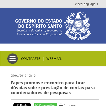
Select Language
▼
Secretaria da Ciência, Tecnologia,
Inovação e Educação Profissional
Toggle navigation
CONTRASTE
|
WEBMAIL
05/07/2019 10h19
Fapes promove encontro para tirar
dúvidas sobre prestação de contas para
coordenadores de pesquisas
Imprimir
Compartilhar