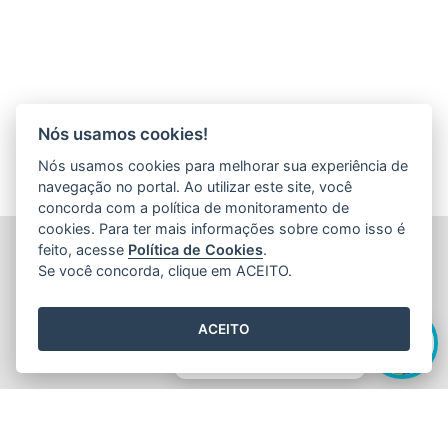
Nós usamos cookies!
Nós usamos cookies para melhorar sua experiência de
navegação no portal. Ao utilizar este site, você
concorda com a política de monitoramento de
cookies. Para ter mais informações sobre como isso é
FUNDAÇÃO DE AMPARO À PESQUISA E INOVAÇÃO DO
feito, acesse
Política de Cookies
.
ESPÍRITO SANTO (FAPES)
Se você concorda, clique em ACEITO.
Av. Fernando Ferrari nº 1080 - Mata da Praia
CEP: 29066-380 - Vitória / ES
Olá! Sou a
Edite
,
Tel.: 27 3636 1850
ACEITO
E-mail:
faleconosco@fapes.es.gov.br
como posso te ajudar hoje?
2015
- 2026
/ Desenvolvido pelo
PRODEST
utilizando o software
livre
Orchard