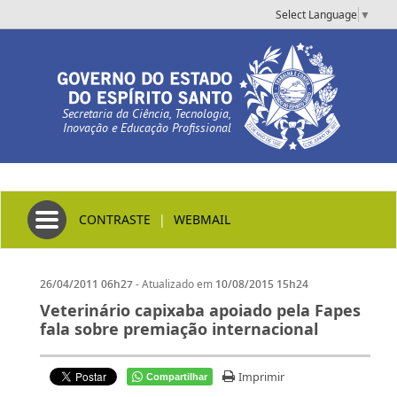
Select Language
▼
Secretaria da Ciência, Tecnologia,
Inovação e Educação Profissional
Toggle navigation
CONTRASTE
|
WEBMAIL
- Atualizado em
26/04/2011 06h27
10/08/2015 15h24
Veterinário capixaba apoiado pela Fapes
fala sobre premiação internacional
Imprimir
Compartilhar