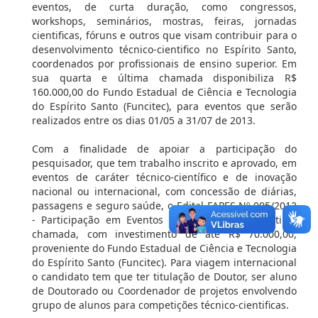
eventos, de curta duração, como congressos,
workshops, seminários, mostras, feiras, jornadas
cientificas, fóruns e outros que visam contribuir para o
desenvolvimento técnico-cientifico no Espírito Santo,
coordenados por profissionais de ensino superior. Em
sua quarta e última chamada disponibiliza R$
160.000,00 do Fundo Estadual de Ciência e Tecnologia
do Espírito Santo (Funcitec), para eventos que serão
realizados entre os dias 01/05 a 31/07 de 2013.
Com a finalidade de apoiar a participação do
pesquisador, que tem trabalho inscrito e aprovado, em
eventos de caráter técnico-científico e de inovação
nacional ou internacional, com concessão de diárias,
passagens e seguro saúde, o Edital FAPES Nº 005/2012
- Participação em Eventos está em sua 4ª e última
chamada, com investimento de até R$ 70.000,00,
proveniente do Fundo Estadual de Ciência e Tecnologia
do Espírito Santo (Funcitec). Para viagem internacional
o candidato tem que ter titulação de Doutor, ser aluno
de Doutorado ou Coordenador de projetos envolvendo
grupo de alunos para competições técnico-cientificas.