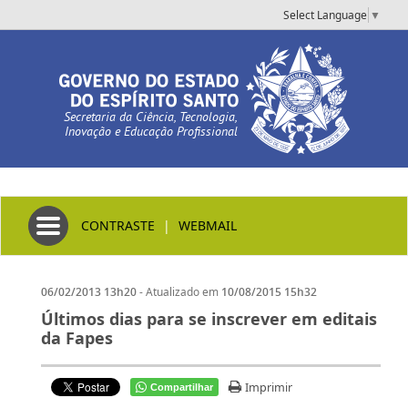
Select Language
▼
Secretaria da Ciência, Tecnologia,
Inovação e Educação Profissional
Toggle navigation
CONTRASTE
|
WEBMAIL
- Atualizado em
06/02/2013 13h20
10/08/2015 15h32
Últimos dias para se inscrever em editais
da Fapes
Imprimir
Compartilhar