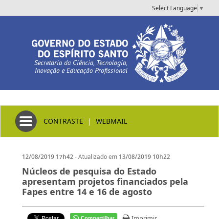
Select Language
▼
Secretaria da Ciência, Tecnologia,
Inovação e Educação Profissional
Toggle navigation
CONTRASTE
|
WEBMAIL
- Atualizado em
12/08/2019 17h42
13/08/2019 10h22
Núcleos de pesquisa do Estado
apresentam projetos financiados pela
Fapes entre 14 e 16 de agosto
Imprimir
Compartilhar