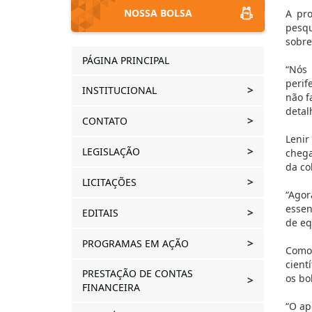
NOSSA BOLSA
A pro
pesqu
sobre
PÁGINA PRINCIPAL
“Nós 
perif
INSTITUCIONAL
não f
detal
CONTATO
Lenir
LEGISLAÇÃO
chega
da co
LICITAÇÕES
“Agor
essen
EDITAIS
de eq
PROGRAMAS EM AÇÃO
Como 
cient
PRESTAÇÃO DE CONTAS
os bo
FINANCEIRA
“O ap