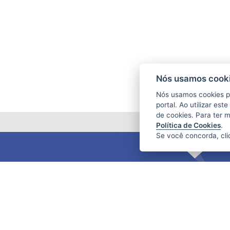
Nós usamos cooki
Nós usamos cookies p
portal. Ao utilizar es
de cookies. Para ter 
Política de Cookies
.
Se você concorda, cl
FUNDAÇÃO DE AMPARO À PESQUISA
E INOVAÇÃO DO ESPÍRITO SANTO
(FAPES)
Av. Fernando Ferrari nº 1080 - Mata da
Praia
CEP: 29066-380 - Vitória / ES