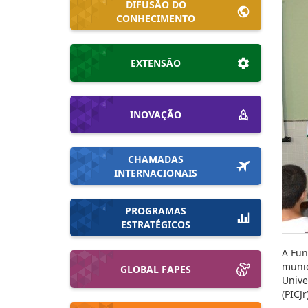
DIFUSÃO DO
CONHECIMENTO
EXTENSÃO
INOVAÇÃO
CHAMADAS
INTERNACIONAIS
PROGRAMAS
ESTRATÉGICOS
A Fun
munic
GLOBAL FAPES
Unive
(PICJr)