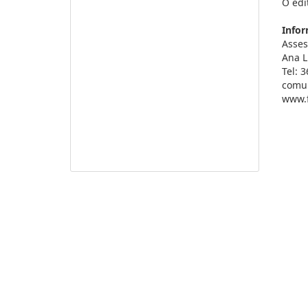
O edi
Infor
Asses
Ana L
Tel: 
comun
www.f