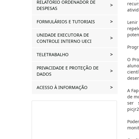
RELATÓRIO ORDENADOR DE
recur
DESPESAS
ativi
FORMULÁRIOS E TUTORIAIS
Lenir
repel
poten
UNIDADE EXECUTORA DE
CONTROLE INTERNO UECI
Progr
TELETRABALHO
O Pro
aluno
PRIVACIDADE E PROTEÇÃO DE
cient
DADOS
desen
ACESSO À INFORMAÇÃO
A Fap
de mo
ser 
picjr
Poder
monit