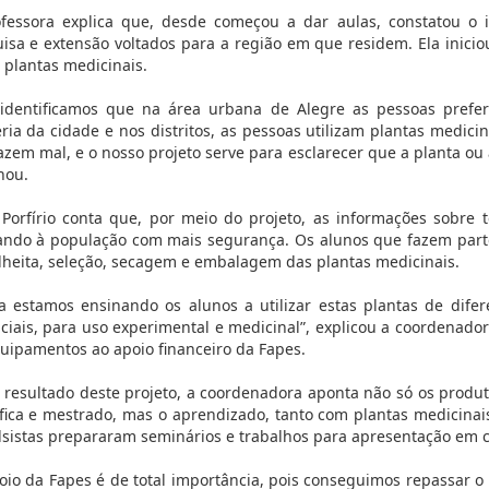
fessora explica que, desde começou a dar aulas, constatou o i
isa e extensão voltados para a região em que residem. Ela inici
 plantas medicinais.
identificamos que na área urbana de Alegre as pessoas prefe
eria da cidade e nos distritos, as pessoas utilizam plantas medici
azem mal, e o nosso projeto serve para esclarecer que a planta ou
hou.
 Porfírio conta que, por meio do projeto, as informações sobre 
ndo à população com mais segurança. Os alunos que fazem part
lheita, seleção, secagem e embalagem das plantas medicinais.
a estamos ensinando os alunos a utilizar estas plantas de difer
ciais, para uso experimental e medicinal”, explicou a coordenador
uipamentos ao apoio financeiro da Fapes.
resultado deste projeto, a coordenadora aponta não só os produ
ífica e mestrado, mas o aprendizado, tanto com plantas medicinai
lsistas prepararam seminários e trabalhos para apresentação em 
oio da Fapes é de total importância, pois conseguimos repassar o 