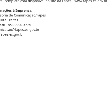
tal completo está disponível no site da Fapes - www.fapes.es.gov.br
mações à Imprensa:
soria de Comunicação/Fapes
uiza Freitas
3636 1853 9900 3774
icacao@fapes.es.gov.br
apes.es.gov.br