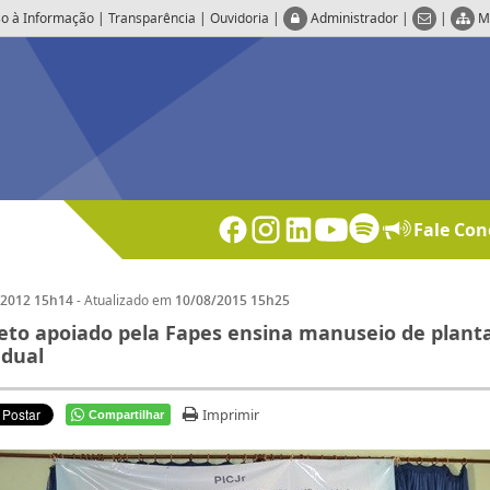
o à Informação
|
Transparência
|
Ouvidoria
|
Administrador
|
|
M
Fale Con
- Atualizado em
/2012 15h14
10/08/2015 15h25
eto apoiado pela Fapes ensina manuseio de planta
adual
Imprimir
Compartilhar