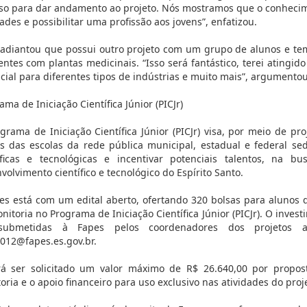
so para dar andamento ao projeto. Nós mostramos que o conhecim
dades e possibilitar uma profissão aos jovens”, enfatizou.
 adiantou que possui outro projeto com um grupo de alunos e te
entes com plantas medicinais. “Isso será fantástico, terei atingi
cial para diferentes tipos de indústrias e muito mais”, argumentou
ama de Iniciação Científica Júnior (PICJr)
grama de Iniciação Científica Júnior (PICJr) visa, por meio de pro
s das escolas da rede pública municipal, estadual e federal se
íficas e tecnológicas e incentivar potenciais talentos, na
volvimento científico e tecnológico do Espírito Santo.
es está com um edital aberto, ofertando 320 bolsas para alunos 
nitoria no Programa de Iniciação Científica Júnior (PICJr). O inve
submetidas à Fapes pelos coordenadores dos projetos 
2012@fapes.es.gov.br.
á ser solicitado um valor máximo de R$ 26.640,00 por proposta
oria e o apoio financeiro para uso exclusivo nas atividades do proj