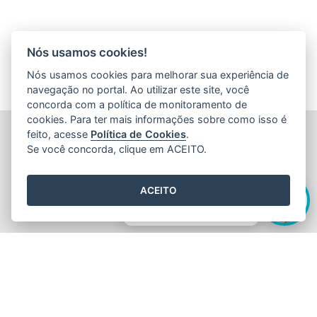
Nós usamos cookies!
Nós usamos cookies para melhorar sua experiência de
navegação no portal. Ao utilizar este site, você
concorda com a política de monitoramento de
cookies. Para ter mais informações sobre como isso é
FUNDAÇÃO DE AMPARO À PESQUISA E INOVAÇÃO DO
feito, acesse
Política de Cookies
.
ESPÍRITO SANTO (FAPES)
Se você concorda, clique em ACEITO.
Av. Fernando Ferrari nº 1080 - Mata da Praia
CEP: 29066-380 - Vitória / ES
Olá! Sou a
Edite
,
Tel.: 27 3636 1850
ACEITO
E-mail:
faleconosco@fapes.es.gov.br
como posso te ajudar hoje?
2015
- 2026
/ Desenvolvido pelo
PRODEST
utilizando o software
livre
Orchard