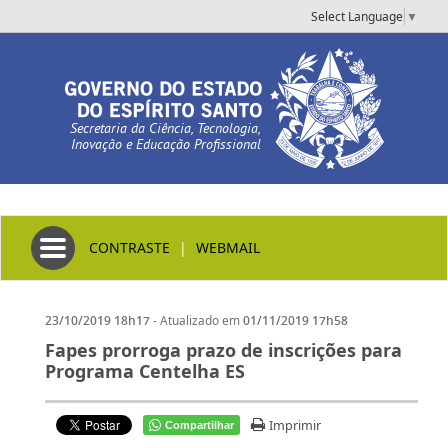
Select Language
▼
Secretaria da Ciência, Tecnologia,
Inovação e Educação Profissional
Toggle navigation
CONTRASTE
|
WEBMAIL
- Atualizado em
23/10/2019 18h17
01/11/2019 17h58
Fapes prorroga prazo de inscrições para
Programa Centelha ES
Imprimir
Compartilhar