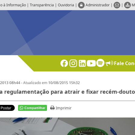
o à Informação
|
Transparência
|
Ouvidoria
|
Administrador
|
|
M
Fale Con
- Atualizado em
/2013 08h44
10/08/2015 15h32
 regulamentação para atrair e fixar recém-douto
Imprimir
Compartilhar