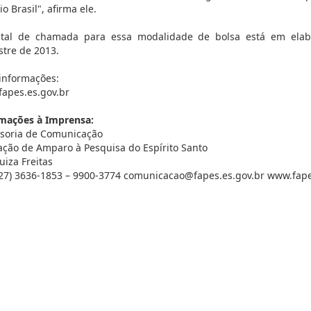
o Brasil", afirma ele.
ital de chamada para essa modalidade de bolsa está em elabo
stre de 2013.
informações:
apes.es.gov.br
mações à Imprensa:
soria de Comunicação
ção de Amparo à Pesquisa do Espírito Santo
uiza Freitas
 (27) 3636-1853 – 9900-3774 comunicacao@fapes.es.gov.br www.fape