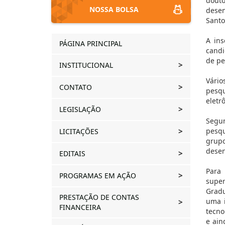
douto
NOSSA BOLSA
desen
Santo
A ins
PÁGINA PRINCIPAL
candi
de pe
INSTITUCIONAL
Vário
CONTATO
pesqu
eletr
LEGISLAÇÃO
Segun
pesqu
LICITAÇÕES
grupo
desen
EDITAIS
Para
PROGRAMAS EM AÇÃO
super
Gradu
PRESTAÇÃO DE CONTAS
uma i
FINANCEIRA
tecno
e ain