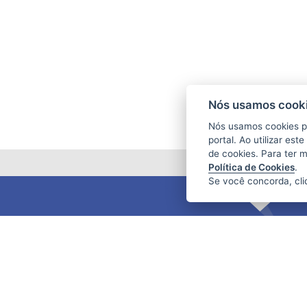
Nós usamos cooki
Nós usamos cookies p
portal. Ao utilizar es
de cookies. Para ter 
Política de Cookies
.
Se você concorda, cl
FUNDAÇÃO DE AMPARO À PESQUISA
E INOVAÇÃO DO ESPÍRITO SANTO
(FAPES)
Av. Fernando Ferrari nº 1080 - Mata da
Praia
CEP: 29066-380 - Vitória / ES