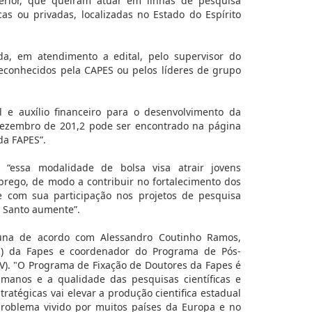
terior, que queiram atuar em linhas de pesquisa
cas ou privadas, localizadas no Estado do Espírito
da, em atendimento a edital, pelo supervisor do
econhecidos pela CAPES ou pelos líderes de grupo
l e auxílio financeiro para o desenvolvimento da
dezembro de 201,2 pode ser encontrado na página
da FAPES”.
, “essa modalidade de bolsa visa atrair jovens
rego, de modo a contribuir no fortalecimento dos
 com sua participação nos projetos de pesquisa
o Santo aumente”.
una de acordo com Alessandro Coutinho Ramos,
DCR) da Fapes e coordenador do Programa de Pós-
V). "O Programa de Fixação de Doutores da Fapes é
umanos e a qualidade das pesquisas científicas e
ratégicas vai elevar a produção cientifica estadual
roblema vivido por muitos países da Europa e no