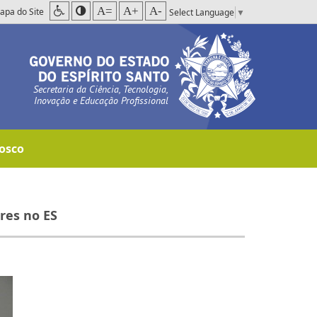
A=
A+
A-
apa do Site
Select Language
▼
Secretaria da Ciência, Tecnologia,
Inovação e Educação Profissional
osco
res no ES