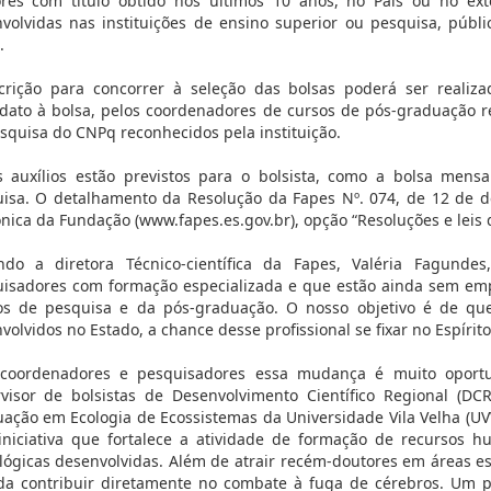
res com título obtido nos últimos 10 anos, no País ou no ex
volvidas nas instituições de ensino superior ou pesquisa, públi
.
crição para concorrer à seleção das bolsas poderá ser realiza
dato à bolsa, pelos coordenadores de cursos de pós-graduação r
squisa do CNPq reconhecidos pela instituição.
s auxílios estão previstos para o bolsista, como a bolsa mensa
isa. O detalhamento da Resolução da Fapes Nº. 074, de 12 de 
ônica da Fundação (www.fapes.es.gov.br), opção “Resoluções e leis 
do a diretora Técnico-científica da Fapes, Valéria Fagundes
isadores com formação especializada e que estão ainda sem emp
s de pesquisa e da pós-graduação. O nosso objetivo é de que
volvidos no Estado, a chance desse profissional se fixar no Espírit
 coordenadores e pesquisadores essa mudança é muito oport
visor de bolsistas de Desenvolvimento Científico Regional (
ação em Ecologia de Ecossistemas da Universidade Vila Velha (UV
niciativa que fortalece a atividade de formação de recursos h
lógicas desenvolvidas. Além de atrair recém-doutores em áreas est
da contribuir diretamente no combate à fuga de cérebros. Um p