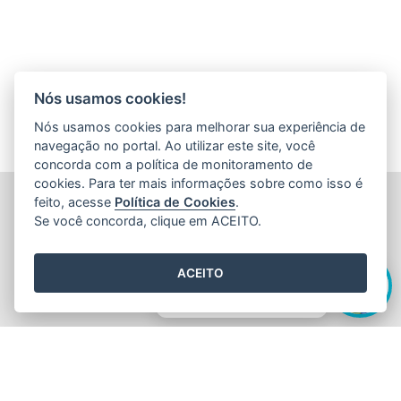
Nós usamos cookies!
Nós usamos cookies para melhorar sua experiência de
navegação no portal. Ao utilizar este site, você
concorda com a política de monitoramento de
cookies. Para ter mais informações sobre como isso é
FUNDAÇÃO DE AMPARO À PESQUISA E INOVAÇÃO DO
feito, acesse
Política de Cookies
.
ESPÍRITO SANTO (FAPES)
Se você concorda, clique em ACEITO.
Av. Fernando Ferrari nº 1080 - Mata da Praia
CEP: 29066-380 - Vitória / ES
Olá! Sou a
Edite
,
Tel.: 27 3636 1850
ACEITO
E-mail:
faleconosco@fapes.es.gov.br
como posso te ajudar hoje?
2015
- 2026
/ Desenvolvido pelo
PRODEST
utilizando o software
livre
Orchard