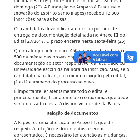
faculdades do Espírito Santo terminou às 18h deste
domingo (20). A Fundação de Amparo à Pesquisa e
Inovação do Espírito Santo (Fapes) recebeu 12.303
inscrições para as bolsas.
Os candidatos devem ficar atentos ao período de
entrega da documentação detalhada no Anexo III do
Edital 27/2018. O prazo encerra nesta sexta-feira (25).
Quem atingiu pelo menos 450 na prova de redação e
500 na média das provas objetivas, deve entregar a
documentação ao setor responsável da faculdade ou
universidade escolhida na hora da inscrição. Mas, se o
candidato não alcançou o mínimo exigido pelo edital,
já está eliminado do processo seletivo.
É importante ler atentamente todo o edital e,
principalmente, ficar atento ao cronograma, que pode
ser atualizado e estará disponível no site da Fapes.
Relação de documentos
A Fapes fez uma alteração no Anexo III, que diz
respeito à relação de documentos a serem
apresentados. É necessário ter atenção às mudanças,