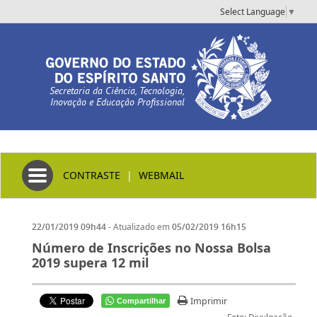
Select Language
▼
Secretaria da Ciência, Tecnologia,
Inovação e Educação Profissional
Toggle navigation
CONTRASTE
|
WEBMAIL
- Atualizado em
22/01/2019 09h44
05/02/2019 16h15
Número de Inscrições no Nossa Bolsa
2019 supera 12 mil
Imprimir
Compartilhar