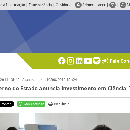
o à Informação
|
Transparência
|
Ouvidoria
|
Administrador
|
|
M
Fale Con
- Atualizado em
/2011 13h42
10/08/2015 15h24
rno do Estado anuncia investimento em Ciência, 
Imprimir
Compartilhar