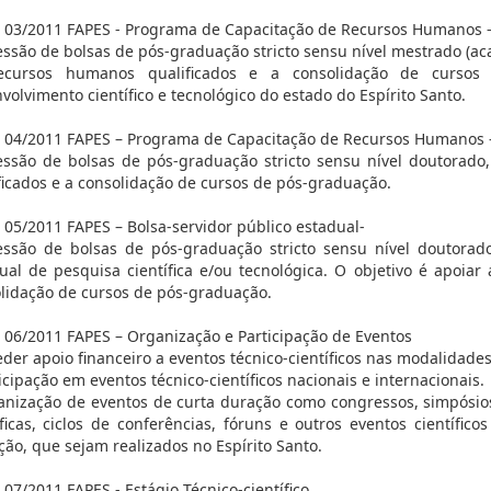
l 03/2011 FAPES - Programa de Capacitação de Recursos Humanos –
ssão de bolsas de pós-graduação stricto sensu nível mestrado (aca
ecursos humanos qualificados e a consolidação de cursos
volvimento científico e tecnológico do estado do Espírito Santo.
l 04/2011 FAPES – Programa de Capacitação de Recursos Humanos –
ssão de bolsas de pós-graduação stricto sensu nível doutorado
ficados e a consolidação de cursos de pós-graduação.
l 05/2011 FAPES – Bolsa-servidor público estadual-
ssão de bolsas de pós-graduação stricto sensu nível doutora
ual de pesquisa científica e/ou tecnológica. O objetivo é apoia
lidação de cursos de pós-graduação.
l 06/2011 FAPES – Organização e Participação de Eventos
der apoio financeiro a eventos técnico-científicos nas modalidades
ticipação em eventos técnico-científicos nacionais e internacionais.
anização de eventos de curta duração como congressos, simpósios
íficas, ciclos de conferências, fóruns e outros eventos científico
ção, que sejam realizados no Espírito Santo.
l 07/2011 FAPES - Estágio Técnico-científico