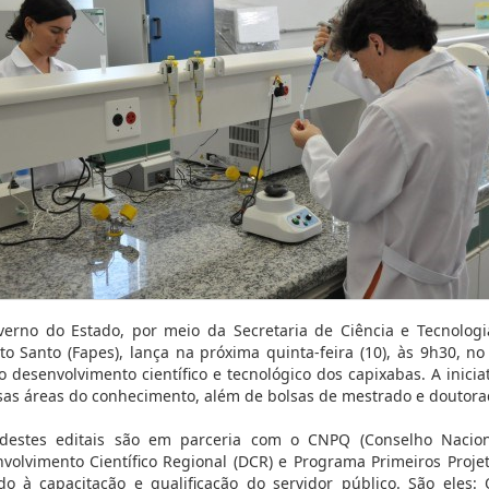
erno do Estado, por meio da Secretaria de Ciência e Tecnolog
ito Santo (Fapes), lança na próxima quinta-feira (10), às 9h30, n
o desenvolvimento científico e tecnológico dos capixabas. A inici
sas áreas do conhecimento, além de bolsas de mestrado e doutora
destes editais são em parceria com o CNPQ (Conselho Naciona
volvimento Científico Regional (DCR) e Programa Primeiros Projet
do à capacitação e qualificação do servidor público. São eles: