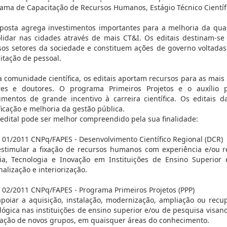
ama de Capacitação de Recursos Humanos, Estágio Técnico Científic
posta agrega investimentos importantes para a melhoria da qua
lidar nas cidades através de mais CT&I. Os editais destinam-s
sos setores da sociedade e constituem ações de governo voltada
itação de pessoal.
a comunidade científica, os editais aportam recursos para as mais
res e doutores. O programa Primeiros Projetos e o auxílio 
umentos de grande incentivo à carreira científica. Os editais
ficação e melhoria da gestão pública.
edital pode ser melhor compreendido pela sua finalidade:
l 01/2011 CNPq/FAPES - Desenvolvimento Científico Regional (DCR)
estimular a fixação de recursos humanos com experiência e/ou r
ia, Tecnologia e Inovação em Instituições de Ensino Superior
nalização e interiorização.
l 02/2011 CNPq/FAPES - Programa Primeiros Projetos (PPP)
apoiar a aquisição, instalação, modernização, ampliação ou recup
lógica nas instituições de ensino superior e/ou de pesquisa visa
ação de novos grupos, em quaisquer áreas do conhecimento.