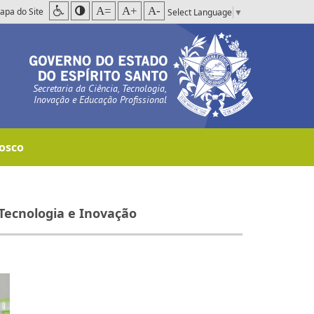
A=
A+
A-
apa do Site
Select Language
▼
Secretaria da Ciência, Tecnologia,
Inovação e Educação Profissional
osco
Tecnologia e Inovação