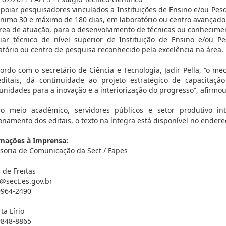
apoiar pesquisadores vinculados a Instituições de Ensino e/ou Pesqu
nimo 30 e máximo de 180 dias, em laboratório ou centro avançado
rea de atuação, para o desenvolvimento de técnicas ou conheciment
iar técnico de nível superior de Instituição de Ensino e/ou P
atório ou centro de pesquisa reconhecido pela excelência na área.
ordo com o secretário de Ciência e Tecnologia, Jadir Pella, “o me
editais, dá continuidade ao projeto estratégico de capacita
unidades para a inovação e a interiorização do progresso”, afirmou 
 o meio acadêmico, servidores públicos e setor produtivo 
onamento dos editais, o texto na íntegra está disponível no ender
mações à Imprensa:
soria de Comunicação da Sect / Fapes
 de Freitas
@sect.es.gov.br
 9964-2490
ta Lírio
 9848-8865