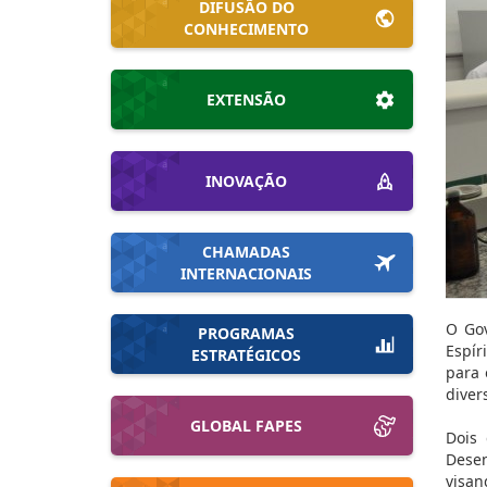
DIFUSÃO DO
CONHECIMENTO
EXTENSÃO
INOVAÇÃO
CHAMADAS
INTERNACIONAIS
O Gov
PROGRAMAS
Espír
ESTRATÉGICOS
para 
diver
GLOBAL FAPES
Dois 
Desen
visan