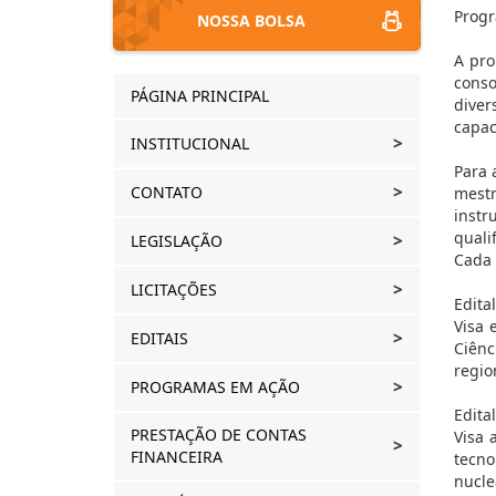
Progr
NOSSA BOLSA
A pro
conso
PÁGINA PRINCIPAL
diver
capac
INSTITUCIONAL
Para 
CONTATO
mest
instr
quali
LEGISLAÇÃO
Cada 
LICITAÇÕES
Edita
Visa 
EDITAIS
Ciênc
regio
PROGRAMAS EM AÇÃO
Edita
PRESTAÇÃO DE CONTAS
Visa 
FINANCEIRA
tecno
nucle