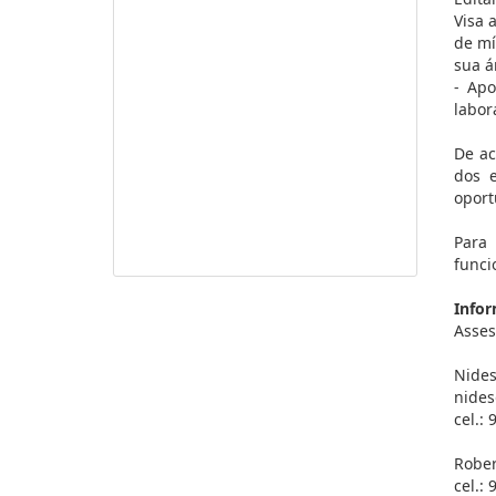
Visa 
de mí
sua á
- Apo
labor
De ac
dos 
oport
Para
funci
Infor
Asses
Nides
nides
cel.:
Rober
cel.: