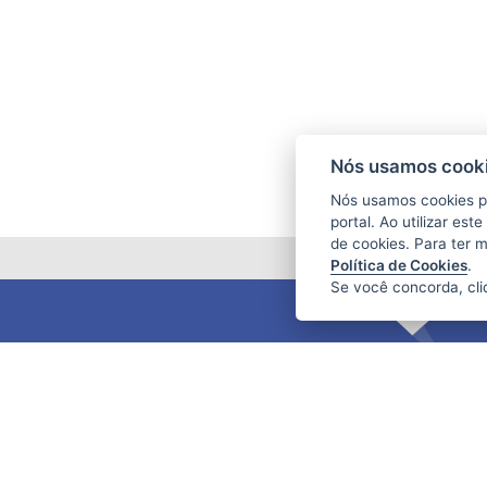
Nós usamos cooki
Nós usamos cookies p
portal. Ao utilizar es
de cookies. Para ter 
Política de Cookies
.
Se você concorda, cl
FUNDAÇÃO DE AMPARO À PESQUISA
E INOVAÇÃO DO ESPÍRITO SANTO
(FAPES)
Av. Fernando Ferrari nº 1080 - Mata da
Praia
CEP: 29066-380 - Vitória / ES