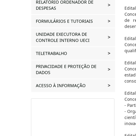
RELATÓRIO ORDENADOR DE
DESPESAS
Edita
Conce
de r
FORMULÁRIOS E TUTORIAIS
desen
UNIDADE EXECUTORA DE
Edita
CONTROLE INTERNO UECI
Conce
quali
TELETRABALHO
Edita
PRIVACIDADE E PROTEÇÃO DE
Conce
DADOS
estad
conso
ACESSO À INFORMAÇÃO
Edita
Conce
- Par
- Org
cient
inova
Edita