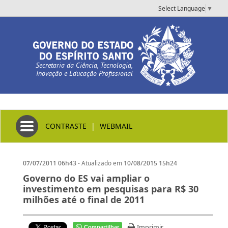
Select Language
▼
Secretaria da Ciência, Tecnologia,
Inovação e Educação Profissional
Toggle navigation
CONTRASTE
|
WEBMAIL
- Atualizado em
07/07/2011 06h43
10/08/2015 15h24
Governo do ES vai ampliar o
investimento em pesquisas para R$ 30
milhões até o final de 2011
Imprimir
Compartilhar