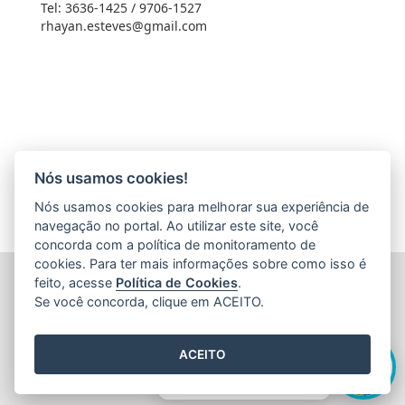
Tel: 3636-1425 / 9706-1527
rhayan.esteves@gmail.com
Nós usamos cookies!
Nós usamos cookies para melhorar sua experiência de
navegação no portal. Ao utilizar este site, você
concorda com a política de monitoramento de
cookies. Para ter mais informações sobre como isso é
FUNDAÇÃO DE AMPARO À PESQUISA E INOVAÇÃO DO
feito, acesse
Política de Cookies
.
ESPÍRITO SANTO (FAPES)
Se você concorda, clique em ACEITO.
Av. Fernando Ferrari nº 1080 - Mata da Praia
CEP: 29066-380 - Vitória / ES
Olá! Sou a
Edite
,
Tel.: 27 3636 1850
ACEITO
E-mail:
faleconosco@fapes.es.gov.br
como posso te ajudar hoje?