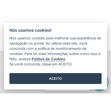
Nós usamos cookies!
Nós usamos cookies para melhorar sua experiência de
navegação no portal. Ao utilizar este site, você
concorda com a política de monitoramento de
cookies. Para ter mais informações sobre como isso é
FUNDAÇÃO DE AMPARO À PESQUISA E INOVAÇÃO DO
feito, acesse
Política de Cookies
.
ESPÍRITO SANTO (FAPES)
Se você concorda, clique em ACEITO.
Av. Fernando Ferrari nº 1080 - Mata da Praia
CEP: 29066-380 - Vitória / ES
Olá! Sou a
Edite
,
Tel.: 27 3636 1850
ACEITO
E-mail:
faleconosco@fapes.es.gov.br
como posso te ajudar hoje?
2015
- 2026
/ Desenvolvido pelo
PRODEST
utilizando o software
livre
Orchard