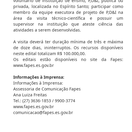
voluntário de instituição de ensino, P,D&I, pública ou
privada, localizada no Espírito Santo; participar como
membro da equipe executora de projeto de P,D&I na
área da visita técnico-científica e possuir um
supervisor na instituição que ateste ciência das
atividades a serem desenvolvidas.
A visita deverá ter duração mínima de três e máxima
de doze dias, ininterruptos. Os recursos disponíveis
neste edital totalizam R$ 100.000,00.
Os editais estão disponíveis no site da Fapes:
www.fapes.es.gov.br
Informações à Imprensa:
Informações à Imprensa:
Assessoria de Comunicação Fapes
Ana Luiza Freitas
Tel.: (27) 3636-1853 / 9900-3774
www.fapes.es.gov.br
comunicacao@fapes.es.gov.br