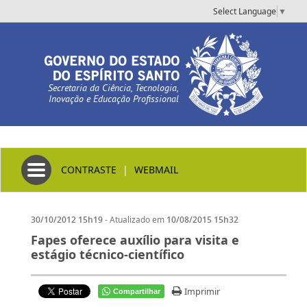
Select Language
▼
Secretaria da Ciência, Tecnologia,
Inovação e Educação Profissional
Toggle navigation
CONTRASTE
|
WEBMAIL
- Atualizado em
30/10/2012 15h19
10/08/2015 15h32
Fapes oferece auxílio para visita e
estágio técnico-científico
Imprimir
Compartilhar