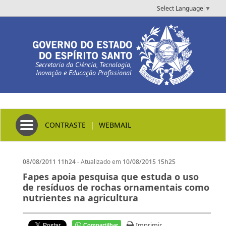
Select Language
▼
Secretaria da Ciência, Tecnologia,
Inovação e Educação Profissional
Toggle navigation
CONTRASTE
|
WEBMAIL
- Atualizado em
08/08/2011 11h24
10/08/2015 15h25
Fapes apoia pesquisa que estuda o uso
de resíduos de rochas ornamentais como
nutrientes na agricultura
Imprimir
Compartilhar