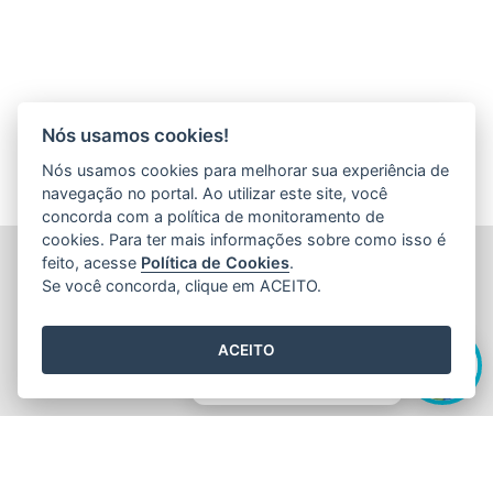
Nós usamos cookies!
Nós usamos cookies para melhorar sua experiência de
navegação no portal. Ao utilizar este site, você
concorda com a política de monitoramento de
cookies. Para ter mais informações sobre como isso é
FUNDAÇÃO DE AMPARO À PESQUISA E INOVAÇÃO DO
feito, acesse
Política de Cookies
.
ESPÍRITO SANTO (FAPES)
Se você concorda, clique em ACEITO.
Av. Fernando Ferrari nº 1080 - Mata da Praia
CEP: 29066-380 - Vitória / ES
Olá! Sou a
Edite
,
Tel.: 27 3636 1850
ACEITO
E-mail:
faleconosco@fapes.es.gov.br
como posso te ajudar hoje?
2015
- 2026
/ Desenvolvido pelo
PRODEST
utilizando o software
livre
Orchard