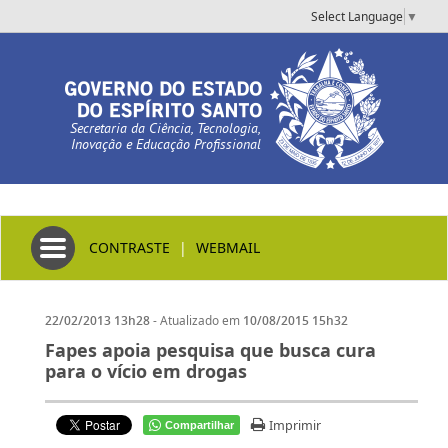
Select Language
▼
Secretaria da Ciência, Tecnologia,
Inovação e Educação Profissional
Toggle navigation
CONTRASTE
|
WEBMAIL
- Atualizado em
22/02/2013 13h28
10/08/2015 15h32
Fapes apoia pesquisa que busca cura
para o vício em drogas
Imprimir
Compartilhar