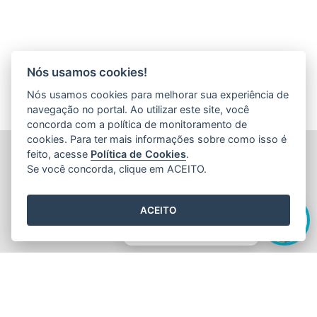
Nós usamos cookies!
Nós usamos cookies para melhorar sua experiência de
navegação no portal. Ao utilizar este site, você
concorda com a política de monitoramento de
cookies. Para ter mais informações sobre como isso é
FUNDAÇÃO DE AMPARO À PESQUISA E INOVAÇÃO DO
feito, acesse
Política de Cookies
.
ESPÍRITO SANTO (FAPES)
Se você concorda, clique em ACEITO.
Av. Fernando Ferrari nº 1080 - Mata da Praia
CEP: 29066-380 - Vitória / ES
Olá! Sou a
Edite
,
Tel.: 27 3636 1850
ACEITO
E-mail:
faleconosco@fapes.es.gov.br
como posso te ajudar hoje?
2015
- 2026
/ Desenvolvido pelo
PRODEST
utilizando o software
livre
Orchard