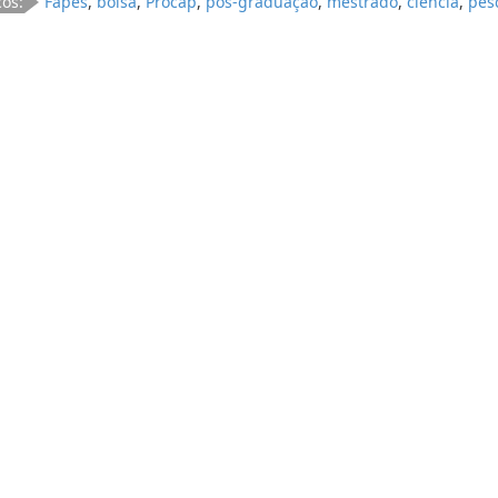
cos:
Fapes
,
bolsa
,
Procap
,
pós-graduação
,
mestrado
,
ciência
,
pes