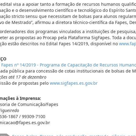
 edital visa a apoiar tanto a formação de recursos humanos qualif
ação e o desenvolvimento científico e tecnológico do Espírito San
ação stricto sensu que necessitam de bolsas para alunos regula
ivo de Mestrado”, afirmou a diretora técnico-científica da Fapes, D
ordenadores dos programas vinculados a instituições de pesquisa
ter as propostas ao Procap pela Plataforma SigFapes. Toda a do
ição estão descritos no Edital Fapes 14/2019, disponível no
www.fap
IÇO
l Fapes nº 14/2019 - Programa de Capacitação de Recursos Human
da pública para concessão de cotas institucionais de bolsas de M
ições até 17 de dezembro
ssão de propostas pelo
www.sigfapes.es.gov.br
mações à Imprensa:
soria de Comunicação/Fapes
Figueiredo
3636-1867 / 99309-7100
icacao@fapes.es.gov.br