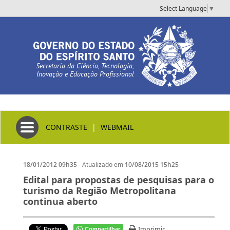
Select Language
▼
Secretaria da Ciência, Tecnologia,
Inovação e Educação Profissional
Toggle navigation
CONTRASTE
|
WEBMAIL
- Atualizado em
18/01/2012 09h35
10/08/2015 15h25
Edital para propostas de pesquisas para o
turismo da Região Metropolitana
continua aberto
Imprimir
Compartilhar