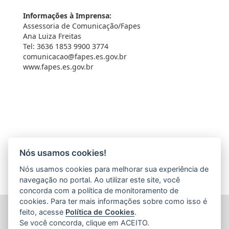
Informações à Imprensa:
Assessoria de Comunicação/Fapes
Ana Luiza Freitas
Tel: 3636 1853 9900 3774
comunicacao@fapes.es.gov.br
www.fapes.es.gov.br
Nós usamos cookies!
Nós usamos cookies para melhorar sua experiência de
navegação no portal. Ao utilizar este site, você
concorda com a política de monitoramento de
cookies. Para ter mais informações sobre como isso é
FUNDAÇÃO DE AMPARO À PESQUISA E INOVAÇÃO DO
feito, acesse
Política de Cookies
.
ESPÍRITO SANTO (FAPES)
Se você concorda, clique em ACEITO.