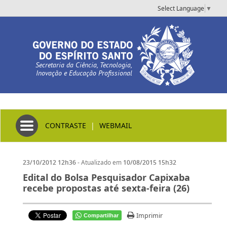
Select Language
▼
Secretaria da Ciência, Tecnologia,
Inovação e Educação Profissional
Toggle navigation
CONTRASTE
|
WEBMAIL
- Atualizado em
23/10/2012 12h36
10/08/2015 15h32
Edital do Bolsa Pesquisador Capixaba
recebe propostas até sexta-feira (26)
Imprimir
Compartilhar