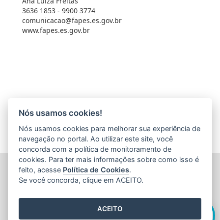
Ana Luiza Freitas
3636 1853 - 9900 3774
comunicacao@fapes.es.gov.br
www.fapes.es.gov.br
Nós usamos cookies!
Nós usamos cookies para melhorar sua experiência de
navegação no portal. Ao utilizar este site, você
concorda com a política de monitoramento de
cookies. Para ter mais informações sobre como isso é
FUNDAÇÃO DE AMPARO À PESQUISA E INOVAÇÃO DO
feito, acesse
Política de Cookies
.
ESPÍRITO SANTO (FAPES)
Se você concorda, clique em ACEITO.
Av. Fernando Ferrari nº 1080 - Mata da Praia
CEP: 29066-380 - Vitória / ES
Olá! Sou a
Edite
,
Tel.: 27 3636 1850
ACEITO
E-mail:
faleconosco@fapes.es.gov.br