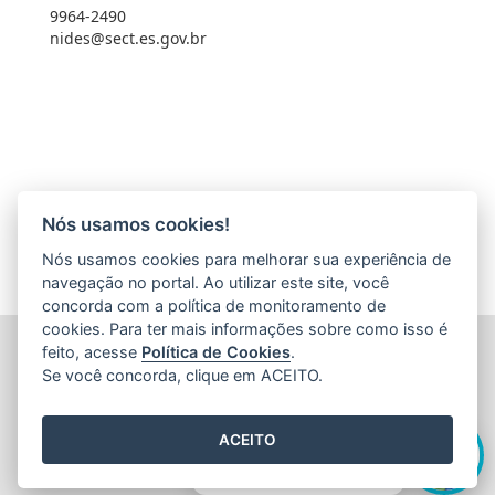
9964-2490
nides@sect.es.gov.br
Nós usamos cookies!
Nós usamos cookies para melhorar sua experiência de
navegação no portal. Ao utilizar este site, você
concorda com a política de monitoramento de
cookies. Para ter mais informações sobre como isso é
FUNDAÇÃO DE AMPARO À PESQUISA E INOVAÇÃO DO
feito, acesse
Política de Cookies
.
ESPÍRITO SANTO (FAPES)
Se você concorda, clique em ACEITO.
Av. Fernando Ferrari nº 1080 - Mata da Praia
CEP: 29066-380 - Vitória / ES
Olá! Sou a
Edite
,
Tel.: 27 3636 1850
ACEITO
E-mail:
faleconosco@fapes.es.gov.br
como posso te ajudar hoje?