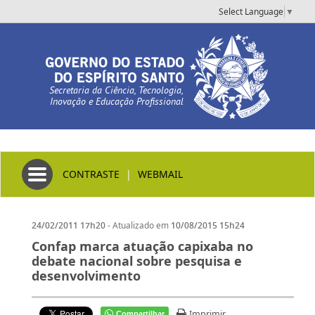
Select Language
▼
Secretaria da Ciência, Tecnologia,
Inovação e Educação Profissional
Toggle navigation
CONTRASTE
|
WEBMAIL
- Atualizado em
24/02/2011 17h20
10/08/2015 15h24
Confap marca atuação capixaba no
debate nacional sobre pesquisa e
desenvolvimento
Imprimir
Compartilhar