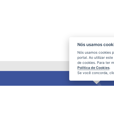
Nós usamos cooki
Nós usamos cookies p
portal. Ao utilizar es
de cookies. Para ter 
Política de Cookies
.
Se você concorda, cl
FUNDAÇÃO DE AMPARO À PESQUISA
E INOVAÇÃO DO ESPÍRITO SANTO
(FAPES)
Av. Fernando Ferrari nº 1080 - Mata da
Praia