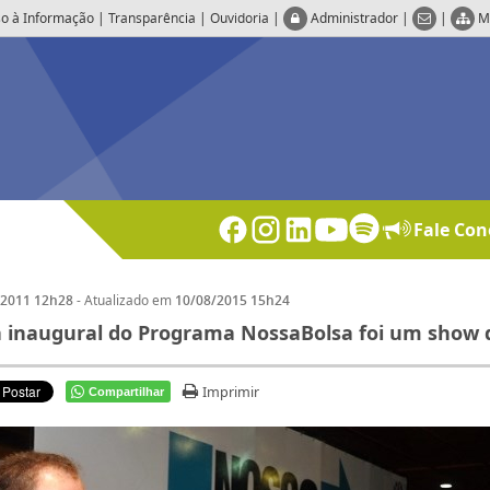
o à Informação
|
Transparência
|
Ouvidoria
|
Administrador
|
|
M
Fale Con
- Atualizado em
/2011 12h28
10/08/2015 15h24
a inaugural do Programa NossaBolsa foi um show 
Imprimir
Compartilhar