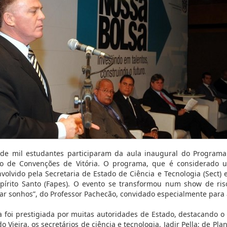
de mil estudantes participaram da aula inaugural do Programa 
o de Convenções de Vitória. O programa, que é considerado u
volvido pela Secretaria de Estado de Ciência e Tecnologia (Sect
pírito Santo (Fapes). O evento se transformou num show de ris
zar sonhos”, do Professor Pachecão, convidado especialmente para 
a foi prestigiada por muitas autoridades de Estado, destacando 
do Vieira, os secretários de ciência e tecnologia, Jadir Pella; de P