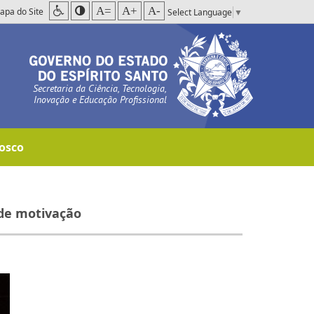
A=
A+
A-
apa do Site
Select Language
▼
Secretaria da Ciência, Tecnologia,
Inovação e Educação Profissional
osco
de motivação