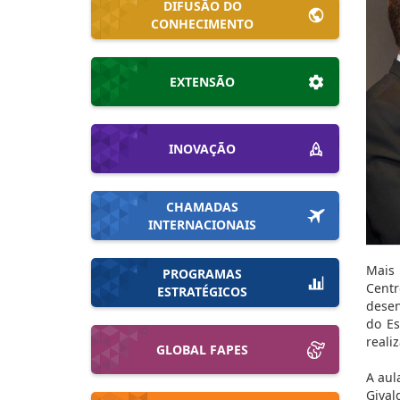
DIFUSÃO DO
CONHECIMENTO
EXTENSÃO
INOVAÇÃO
CHAMADAS
INTERNACIONAIS
Mais 
PROGRAMAS
Centr
ESTRATÉGICOS
desen
do Es
reali
GLOBAL FAPES
A aul
Gival