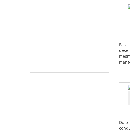
Para 
desen
mesma
mante
Duran
conqu