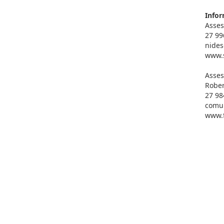
Infor
Asses
27 99
nides
www.s
Asses
Rober
27 98
comun
www.f