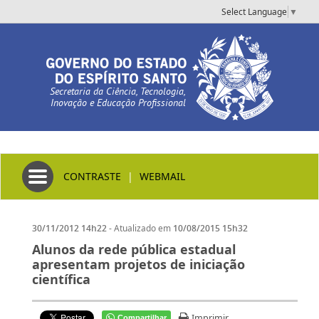
Select Language
▼
Secretaria da Ciência, Tecnologia,
Inovação e Educação Profissional
Toggle navigation
CONTRASTE
|
WEBMAIL
- Atualizado em
30/11/2012 14h22
10/08/2015 15h32
Alunos da rede pública estadual
apresentam projetos de iniciação
científica
Imprimir
Compartilhar