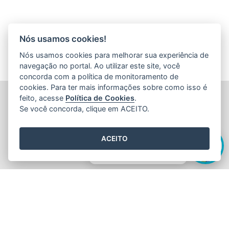
Nós usamos cookies!
Nós usamos cookies para melhorar sua experiência de
navegação no portal. Ao utilizar este site, você
concorda com a política de monitoramento de
cookies. Para ter mais informações sobre como isso é
FUNDAÇÃO DE AMPARO À PESQUISA E INOVAÇÃO DO
feito, acesse
Política de Cookies
.
ESPÍRITO SANTO (FAPES)
Se você concorda, clique em ACEITO.
Av. Fernando Ferrari nº 1080 - Mata da Praia
CEP: 29066-380 - Vitória / ES
Olá! Sou a
Edite
,
Tel.: 27 3636 1850
ACEITO
E-mail:
faleconosco@fapes.es.gov.br
como posso te ajudar hoje?
2015
- 2026
/ Desenvolvido pelo
PRODEST
utilizando o software
livre
Orchard