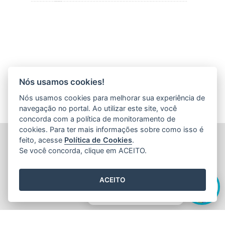
Nós usamos cookies!
Nós usamos cookies para melhorar sua experiência de
navegação no portal. Ao utilizar este site, você
concorda com a política de monitoramento de
cookies. Para ter mais informações sobre como isso é
FUNDAÇÃO DE AMPARO À PESQUISA E INOVAÇÃO DO
feito, acesse
Política de Cookies
.
ESPÍRITO SANTO (FAPES)
Se você concorda, clique em ACEITO.
Av. Fernando Ferrari nº 1080 - Mata da Praia
CEP: 29066-380 - Vitória / ES
Olá! Sou a
Edite
,
Tel.: 27 3636 1850
ACEITO
E-mail:
faleconosco@fapes.es.gov.br
como posso te ajudar hoje?
2015
- 2026
/ Desenvolvido pelo
PRODEST
utilizando o software