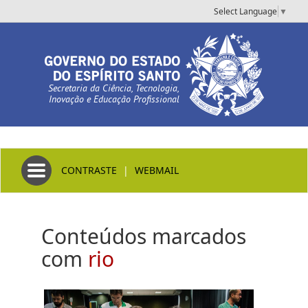
Select Language
▼
Secretaria da Ciência, Tecnologia,
Inovação e Educação Profissional
Toggle navigation
CONTRASTE
|
WEBMAIL
Conteúdos marcados
com
rio