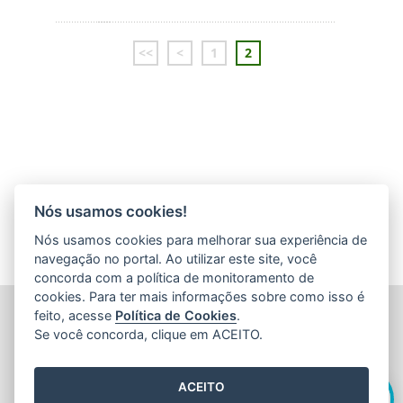
<<
<
1
2
Nós usamos cookies!
Nós usamos cookies para melhorar sua experiência de
navegação no portal. Ao utilizar este site, você
concorda com a política de monitoramento de
cookies. Para ter mais informações sobre como isso é
FUNDAÇÃO DE AMPARO À PESQUISA E INOVAÇÃO DO
feito, acesse
Política de Cookies
.
ESPÍRITO SANTO (FAPES)
Se você concorda, clique em ACEITO.
Av. Fernando Ferrari nº 1080 - Mata da Praia
CEP: 29066-380 - Vitória / ES
Olá! Sou a
Edite
,
Tel.: 27 3636 1850
ACEITO
E-mail:
faleconosco@fapes.es.gov.br