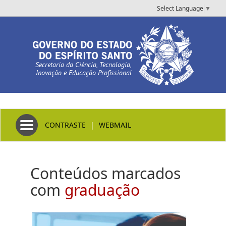
Select Language
▼
Secretaria da Ciência, Tecnologia,
Inovação e Educação Profissional
Toggle navigation
CONTRASTE
|
WEBMAIL
Conteúdos marcados
com
graduação