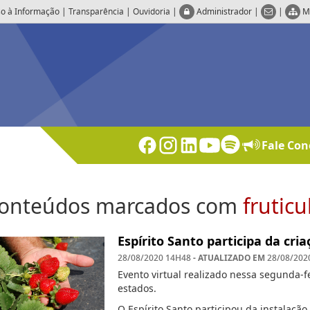
o à Informação
|
Transparência
|
Ouvidoria
|
Administrador
|
|
M
Fale Con
onteúdos marcados com
fruticu
Espírito Santo participa da cri
- ATUALIZADO EM
28/08/2020 14H48
28/08/202
Evento virtual realizado nessa segunda-f
estados.
O Espírito Santo participou da instalaçã