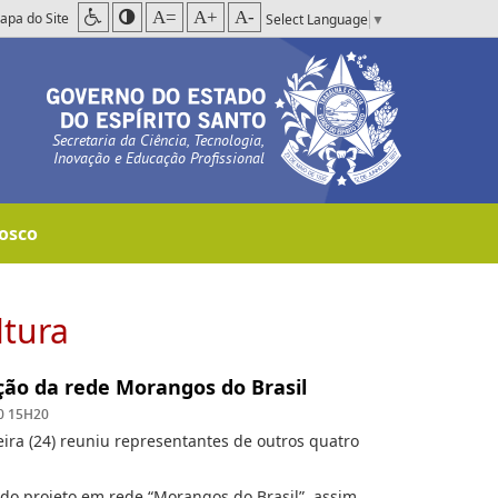
A=
A+
A-
apa do Site
Select Language
▼
Secretaria da Ciência, Tecnologia,
Inovação e Educação Profissional
osco
ltura
ação da rede Morangos do Brasil
0 15H20
eira (24) reuniu representantes de outros quatro
o do projeto em rede “Morangos do Brasil”, assim