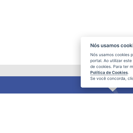
Nós usamos cooki
Nós usamos cookies p
portal. Ao utilizar es
de cookies. Para ter 
Política de Cookies
.
Se você concorda, cl
FUNDAÇÃO DE AMPARO À PESQUISA
E INOVAÇÃO DO ESPÍRITO SANTO
(FAPES)
Av. Fernando Ferrari nº 1080 - Mata da
Praia
CEP: 29066-380 - Vitória / ES