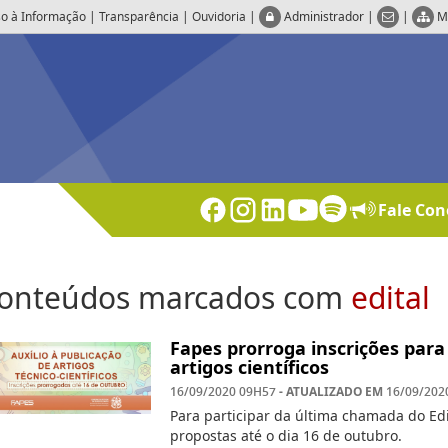
o à Informação
|
Transparência
|
Ouvidoria
|
Administrador
|
|
M
Fale Con
onteúdos marcados com
edital
Fapes prorroga inscrições para 
artigos científicos
- ATUALIZADO EM
16/09/2020 09H57
16/09/202
Para participar da última chamada do Ed
propostas até o dia 16 de outubro.