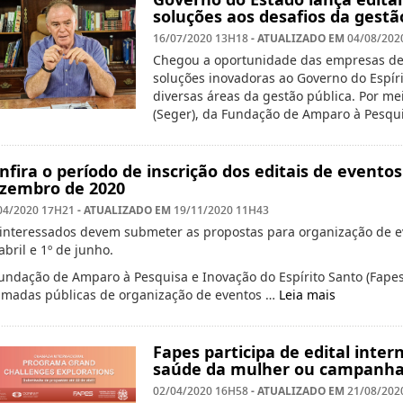
soluções aos desafios da gestã
- ATUALIZADO EM
16/07/2020 13H18
04/08/202
Chegou a oportunidade das empresas de 
soluções inovadoras ao Governo do Espír
diversas áreas da gestão pública. Por m
(Seger), da Fundação de Amparo à Pesqu
nfira o período de inscrição dos editais de event
zembro de 2020
- ATUALIZADO EM
04/2020 17H21
19/11/2020 11H43
interessados devem submeter as propostas para organização de ev
abril e 1º de junho.
undação de Amparo à Pesquisa e Inovação do Espírito Santo (Fapes) 
madas públicas de organização de eventos …
Leia mais
Fapes participa de edital inter
saúde da mulher ou campanha
- ATUALIZADO EM
02/04/2020 16H58
21/08/202