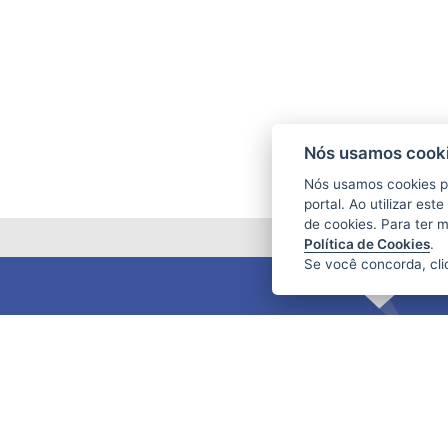
Nós usamos cooki
Nós usamos cookies p
portal. Ao utilizar es
de cookies. Para ter 
Política de Cookies
.
Se você concorda, cl
FUNDAÇÃO DE AMPARO À PESQUISA
E INOVAÇÃO DO ESPÍRITO SANTO
(FAPES)
Av. Fernando Ferrari nº 1080 - Mata da
Praia
CEP: 29066-380 - Vitória / ES