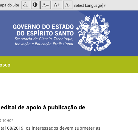
A=
A+
A-
apa do Site
Select Language
▼
Secretaria da Ciência, Tecnologia,
Inovação e Educação Profissional
osco
edital de apoio à publicação de
0 10H02
ital 08/2019, os interessados devem submeter as