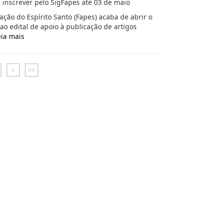
inscrever pelo SigFapes até 03 de maio
ão do Espírito Santo (Fapes) acaba de abrir o
ao edital de apoio à publicação de artigos
eia mais
>
>>