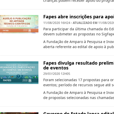
crianças podem receber apoio do progra
Fapes abre inscrições para apoi
- ATUALIZADO EM
11/08/2020 16H24
11/08/202
Para participar da última chamada do Edi
devem submeter as propostas no SigFape
A Fundação de Amparo à Pesquisa e Inov
aberta referente ao edital de apoio à pu
Fapes divulga resultado prelim
de eventos
29/07/2020 12H05
Foram selecionadas 17 propostas para or
eventos; período de recursos segue até s
A Fundação de Amparo à Pesquisa e Inovaç
de propostas selecionadas nas chamadas
Governo do Estado lança edita