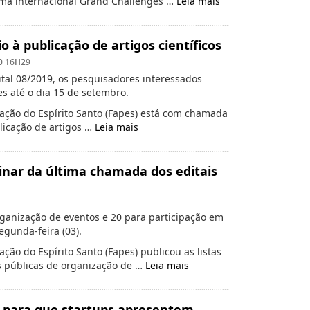
ma internacional Grand Challenges …
Leia mais
o à publicação de artigos científicos
0 16H29
tal 08/2019, os pesquisadores interessados
s até o dia 15 de setembro.
ação do Espírito Santo (Fapes) está com chamada
blicação de artigos …
Leia mais
inar da última chamada dos editais
ganização de eventos e 20 para participação em
egunda-feira (03).
ão do Espírito Santo (Fapes) publicou as listas
 públicas de organização de …
Leia mais
l para que startups apresentem