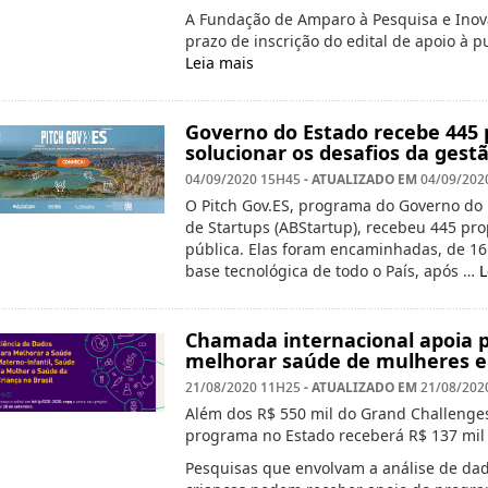
A Fundação de Amparo à Pesquisa e Inova
prazo de inscrição do edital de apoio à p
Leia mais
Governo do Estado recebe 445 
solucionar os desafios da gestã
- ATUALIZADO EM
04/09/2020 15H45
04/09/202
O Pitch Gov.ES, programa do Governo do 
de Startups (ABStartup), recebeu 445 pro
pública. Elas foram encaminhadas, de 16
base tecnológica de todo o País, após …
L
Chamada internacional apoia p
melhorar saúde de mulheres e
- ATUALIZADO EM
21/08/2020 11H25
21/08/202
Além dos R$ 550 mil do Grand Challenges
programa no Estado receberá R$ 137 mil
Pesquisas que envolvam a análise de da